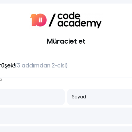
Müraciət et
rüşək!
(3 addımdan 2-cisi)
a
Soyad