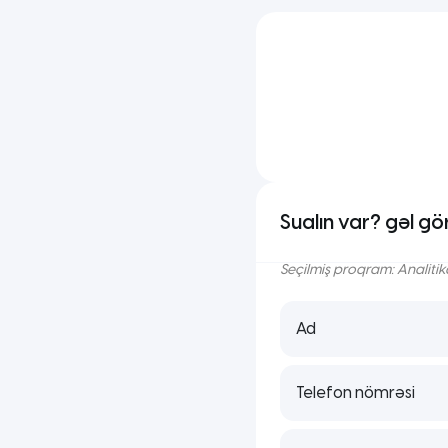
Sualın var? gəl gö
Seçilmiş proqram:
Analitik
Ad
Telefon nömrəsi