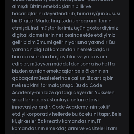
almışdı. Bizim əməkdaşların bilik və
bacarıqlarını dəyərləndirib, buna uyğun xüsusi
bir Digital Marketinq tədris proqramı təmin
etmişdi. İndi müştərilərimiz üçün göstərdiyimiz
digital xidmətlərin nəticəsində əldə etdiyimiz
gəlir bizim ümumi gəlirin yarısına yaxındır. Bu
yaranan digital komandanın əməkdaşları
burada sıfırdan başlayıblar və ya davam
ediblər, müəyyən müddətdən sonra isə hətta
bizdən ayrılan əməkdaşlar belə ölkənin ən
qabaqcıl müəssisələrində çalışır. Biz artıq bir
məktəb kimi formalaşmışıq. Bu da Code
Academy-nin bizə qatdığı dəyərdir. Yüksələn
şirkətlərin əsas üstünlüyü onları etdiyi
innovasiyalardır. Code Academy-nin təklif
etdiyi korporativ həllərdə bu öz əksini tapır. Belə
ki, şirkətlər öz kreativ komandasının, IT
komandasının əməkdaşlarını və vasitələri tam