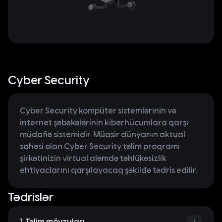
Cyber Security
Cyber Security kompüter sistemlərinin və
internet şəbəkələrinin kiberhücumlara qarşı
müdafiə sistemidir. Müasir dünyanın aktual
sahəsi olan Cyber Security təlim proqramı
şirkətinizin virtual aləmdə təhlükəsizlik
ehtiyaclarını qarşılayacaq şəkildə tədris edilir.
Tədrislər
1. Təlim mövzuları