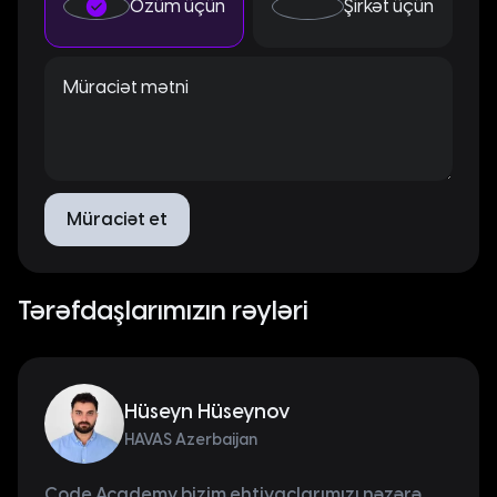
Özüm üçün
Şirkət üçün
Müraciət mətni
Müraciət et
Tərəfdaşlarımızın rəyləri
Hüseyn Hüseynov
HAVAS Azerbaijan
Code Academy bizim ehtiyaclarımızı nəzərə