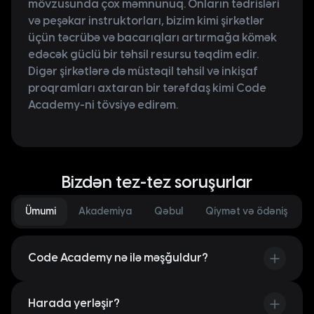
mövzusunda çox məmnunuq. Onların tədrisləri
və peşəkar instruktorları, bizim kimi şirkətlər
üçün təcrübə və bacarıqları artırmağa kömək
edəcək güclü bir təhsil resursu təqdim edir.
Digər şirkətlərə də müstəqil təhsil və inkişaf
proqramları axtaran bir tərəfdaş kimi Code
Academy-ni tövsiyə edirəm.
Bizdən tez-tez soruşurlar
Ümumi
Akademiya
Qəbul
Qiymət və ödəniş
Code Academy nə ilə məşğuldur?
2015-ci ildə fəaliyyətə başlayan Code Academy
yüksək texnologiyalar sahəsində təcrübəli
Harada yerləşir?
mütəxəssislər hazırlayan tədris müəssisəsidir. Code