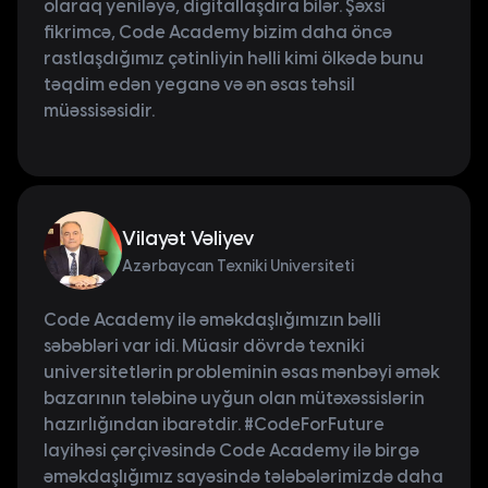
olaraq yeniləyə, digitallaşdıra bilər. Şəxsi
fikrimcə, Code Academy bizim daha öncə
rastlaşdığımız çətinliyin həlli kimi ölkədə bunu
təqdim edən yeganə və ən əsas təhsil
müəssisəsidir.
Vilayət Vəliyev
Azərbaycan Texniki Universiteti
Code Academy ilə əməkdaşlığımızın bəlli
səbəbləri var idi. Müasir dövrdə texniki
universitetlərin probleminin əsas mənbəyi əmək
bazarının tələbinə uyğun olan mütəxəssislərin
hazırlığından ibarətdir. #CodeForFuture
layihəsi çərçivəsində Code Academy ilə birgə
əməkdaşlığımız sayəsində tələbələrimizdə daha