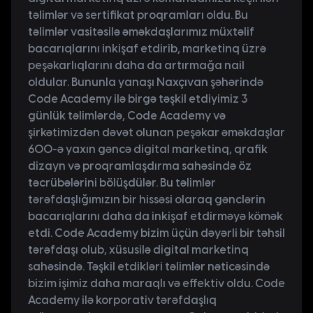
təlimlər və sertifikat proqramları oldu. Bu
təlimlər vasitəsilə əməkdaşlarımız müxtəlif
bacarıqlarını inkişaf etdirib, marketinq üzrə
peşəkarlıqlarını daha da artırmağa nail
oldular. Bununla yanaşı Naxçıvan şəhərində
Code Academy ilə birgə təşkil etdiyimiz 3
günlük təlimlərdə, Code Academy və
şirkətimizdən dəvət olunan peşəkar əməkdaşlar
600-ə yaxın gəncə digital marketinq, qrafik
dizayn və proqramlaşdırma sahəsində öz
təcrübələrini bölüşdülər. Bu təlimlər
tərəfdaşlığımızın bir hissəsi olaraq gənclərin
bacarıqlarını daha da inkişaf etdirməyə kömək
etdi. Code Academy bizim üçün dəyərli bir təhsil
tərəfdaşı olub, xüsusilə digital marketinq
sahəsində. Təşkil etdikləri təlimlər nəticəsində
bizim işimiz daha maraqlı və effektiv oldu. Code
Academy ilə korporativ tərəfdaşlıq