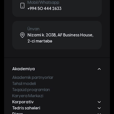
Mobil/Whatsapp
+994 50 444 2633
Ünvan
Nizami k. 203B, AF Business House,
2-ci mərtəbə
Akademiya
Akademik partnyorlar
Təhsil modeli
Təqaüd proqramları
Karyera Mərkəzi
Korporativ
Tədris sahələri