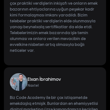
çox praktiki vərdişlərin inkişafı və onların əmək
bazarının ehtiyaclarına uyğun peşəkar kadr
kimi formalaşması imkanı yaradıldı. Bizim
tələbələr praktiki vərdişlərin əldə olunmasıyla
yanaşı beynəlxalq sertifikatlar da əldə etdi.
Tələbələrimizin əmək bazarında işlə təmin
olunması və onlara verilən məvacibin də
əvvəlkinə nisbətən artıq olmasıyla bağlı
nəticələr var.
Elxan İbrahimov
Naxtel
Biz Code Academy ilə bir çox istiqamətdə
əməkdaşlıq etmişik. Bunlardan ən əhəmiyyətlisi
digital marketinq üzrə komandamıza keçirilən