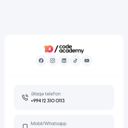
Əlaqə telefon
+994 12 310 0113
Mobil/Whatsapp