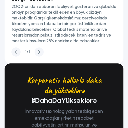
2002-ci ildən etibarən fəaliyyət göstərən və qlobalda
onlayn proqramlar təklif edən ən böyük dizayn
məktəbidir. Qarşılıqlı əməkdaşlığımız çərçivəsində
Akademiyamızın tələbələri bir çox üstünlüklərdən
faydalana biləcəklər: Qlobal tədris materialları və
resurslarından pulsuz istifadəcək, istənilən tədris və
master klass-lara 25% endirim əldə edəcəklər.
1/1
Korporativ həllərlə daha
da yüksəklərə
#DahaDaYüksəklərə
İnnovativ texnologiyaları tətbiq edən
əməkdaşlar şirkətin rəqabət
qabiliyyətini artırır, məhsulun və