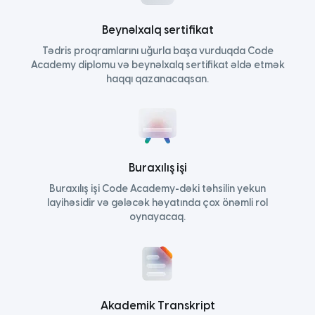
Beynəlxalq sertifikat
Tədris proqramlarını uğurla başa vurduqda Code
Academy diplomu və beynəlxalq sertifikat əldə etmək
haqqı qazanacaqsan.
Buraxılış işi
Buraxılış işi Code Academy-dəki təhsilin yekun
layihəsidir və gələcək həyatında çox önəmli rol
oynayacaq.
Akademik Transkript