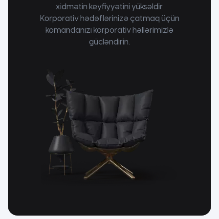
xidmətin keyfiyyətini yüksəldir.
Korporativ hədəflərinizə çatmaq üçün
komandanızı korporativ həllərimizlə
gücləndirin.