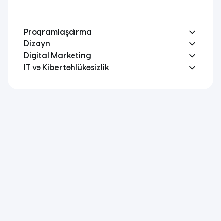
Proqramlaşdırma
Dizayn
Digital Marketing
IT və Kibertəhlükəsizlik