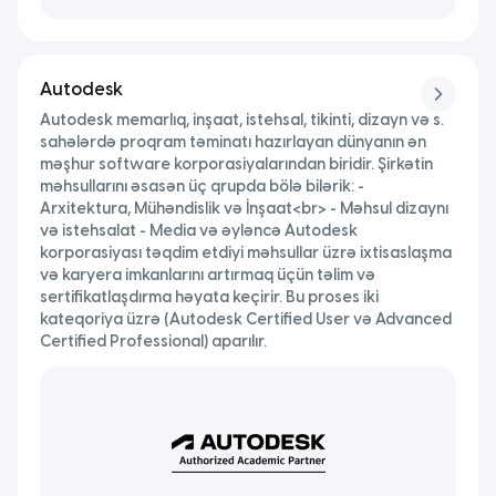
Autodesk
Autodesk memarlıq, inşaat, istehsal, tikinti, dizayn və s.
sahələrdə proqram təminatı hazırlayan dünyanın ən
məşhur software korporasiyalarından biridir. Şirkətin
məhsullarını əsasən üç qrupda bölə bilərik: -
Arxitektura, Mühəndislik və İnşaat<br> - Məhsul dizaynı
və istehsalat - Media və əyləncə Autodesk
korporasiyası təqdim etdiyi məhsullar üzrə ixtisaslaşma
və karyera imkanlarını artırmaq üçün təlim və
sertifikatlaşdırma həyata keçirir. Bu proses iki
kateqoriya üzrə (Autodesk Certified User və Advanced
Certified Professional) aparılır.