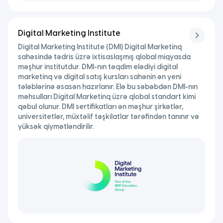
Digital Marketing Institute
Digital Marketing Institute (DMI) Digital Marketinq
sahəsində tədris üzrə ixtisaslaşmış qlobal miqyasda
məşhur institutdur. DMI-nın təqdim elədiyi digital
marketinq və digital satış kursları sahənin ən yeni
tələblərinə əsasən hazırlanır. Elə bu səbəbdən DMI-nın
məhsulları Digital Marketinq üzrə qlobal standart kimi
qəbul olunur. DMI sertifikatları ən məşhur şirkətlər,
universitetlər, müxtəlif təşkilatlar tərəfindən tanınır və
yüksək qiymətləndirilir.