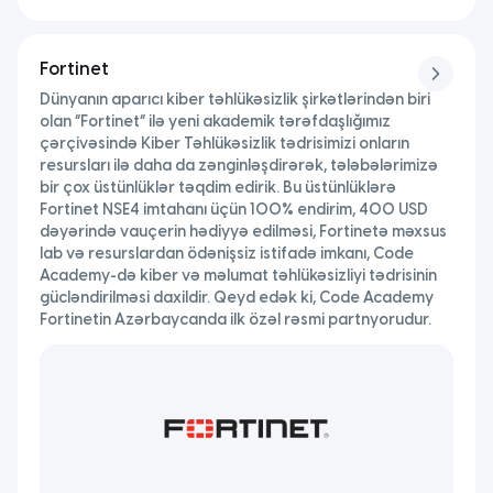
Fortinet
Dünyanın aparıcı kiber təhlükəsizlik şirkətlərindən biri
olan “Fortinet” ilə yeni akademik tərəfdaşlığımız
çərçivəsində Kiber Təhlükəsizlik tədrisimizi onların
resursları ilə daha da zənginləşdirərək, tələbələrimizə
bir çox üstünlüklər təqdim edirik. Bu üstünlüklərə
Fortinet NSE4 imtahanı üçün 100% endirim, 400 USD
dəyərində vauçerin hədiyyə edilməsi, Fortinetə məxsus
lab və resurslardan ödənişsiz istifadə imkanı, Code
Academy-də kiber və məlumat təhlükəsizliyi tədrisinin
gücləndirilməsi daxildir. Qeyd edək ki, Code Academy
Fortinetin Azərbaycanda ilk özəl rəsmi partnyorudur.