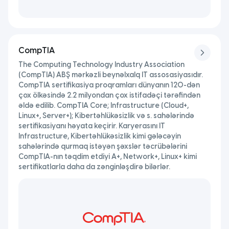
CompTIA
The Computing Technology Industry Association
(CompTIA) ABŞ mərkəzli beynəlxalq IT assosasiyasıdır.
CompTIA sertifikasiya proqramları dünyanın 120-dən
çox ölkəsində 2.2 milyondan çox istifadəçi tərəfindən
əldə edilib. CompTIA Core; Infrastructure (Cloud+,
Linux+, Server+); Kibertəhlükəsizlik və s. sahələrində
sertifikasiyanı həyata keçirir. Karyerasını IT
Infrastructure, Kibertəhlükəsizlik kimi gələcəyin
sahələrində qurmaq istəyən şəxslər təcrübələrini
CompTIA-nın təqdim etdiyi A+, Network+, Linux+ kimi
sertifikatlarla daha da zənginləşdirə bilərlər.