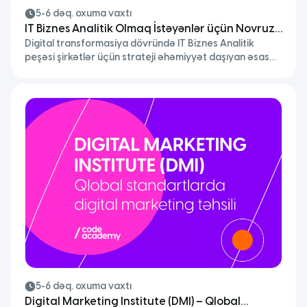
5-6 dəq. oxuma vaxtı
IT Biznes Analitik Olmaq İstəyənlər üçün Novruz
Digital transformasiya dövründə IT Biznes Analitik
müəllimdən 5 Vacib Tövsiyə
peşəsi şirkətlər üçün strateji əhəmiyyət daşıyan əsas
rollardan birinə çevrilib. Texnologiya ilə biznes arasında
körpü rolunu oynayan bu mütəxəssislər təkcə tələbləri
toplamaqla kifayətlənmir, həm də düzgün analiz,
strukturlaşdırılmış yanaşma və obyektiv qərarvermə
mühitinin formalaşmasına da töhfə verirlər.
5-6 dəq. oxuma vaxtı
Digital Marketing Institute (DMI) – Qlobal