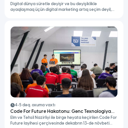
Digital dünya sürətlə dəyişir və bu dəyişikliklə
standartlarda Digital Marketing təhsili
ayaqlaşmaq üçün digital marketing artıq seçim deyil,
zərurətə çevrilib. Bu sahədə beynəlxalq səviyyədə
tanınan bilik və sertifikatlara sahib olmaq isə karyera
baxımından böyük üstünlük yaradır. Məhz bu ehtiyacı
nəzərə alaraq Code Academy, dünyanın ən nüfuzlu
qurumlarından biri olan Digital Marketing Institute (DMI)
ilə əməkdaşlıq edir. Bu əməkdaşlıq sayəsində […]
4-5 dəq. oxuma vaxtı
Code For Future Hakatonu: Gənc Texnologiya
Elm və Təhsil Nazirliyi ilə birgə həyata keçirilən Code For
İstedadları Real Layihələrlə Yarışdı
Future layihəsi çərçivəsində dekabrın 13-də növbəti