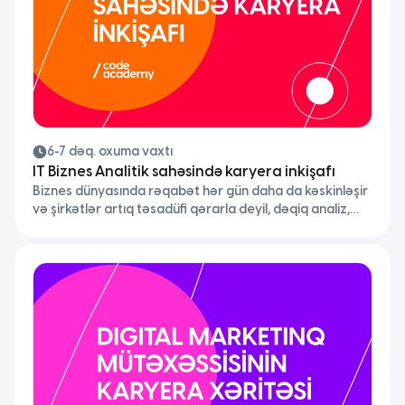
6-7 dəq. oxuma vaxtı
IT Biznes Analitik sahəsində karyera inkişafı
Biznes dünyasında rəqabət hər gün daha da kəskinləşir
və şirkətlər artıq təsadüfi qərarla deyil, dəqiq analiz,
düzgün struktur və real istifadəçi ehtiyacları üzərindən
hərəkət etməyin vacibliyini bilirlər. Məhz buna görə
biznes analitika bu gün şirkətlərin ən kritik yönlərindən
birinə çevrilib. Bir çox CEO (Chief Executive Officer)
qeyd edir ki, uğurlu biznesin əsasında intuisiya yox,
analitik […]