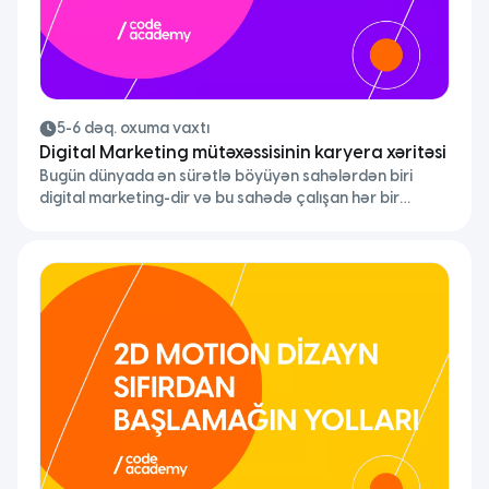
5-6 dəq. oxuma vaxtı
Digital Marketing mütəxəssisinin karyera xəritəsi
Bugün dünyada ən sürətlə böyüyən sahələrdən biri
digital marketing-dir və bu sahədə çalışan hər bir
mütəxəssisin qarşısında böyük bir fürsət qapısı var:
qlobal bazar. Artıq sənin hansı ölkədə olmağın önəmli
deyil. Vacib olan bilik və bacarıqlarını necə nümayiş
etdirdiyindir. Əgər sən doğru strategiya
hazırlayrısansa, digital marketing bacarıqlarını qlobal
səviyyədə təqdim edib dünyanın istənilən yerində iş […]