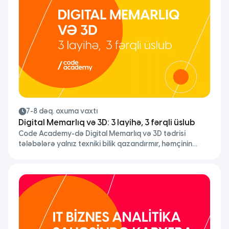
7-8 dəq. oxuma vaxtı
Digital Memarlıq və 3D: 3 layihə, 3 fərqli üslub
Code Academy-də Digital Memarlıq və 3D tədrisi
tələbələrə yalnız texniki bilik qazandırmır, həmçinin
onlara öz dizayn dünyalarını yaratmaq imkanı da
yaradır. Tələbələrimizin tədris müddətində əldə etdiyi
biliklər eyni olasa da, hazırladıqları layihələr hər zaman
bir-birindən fərqlənir.