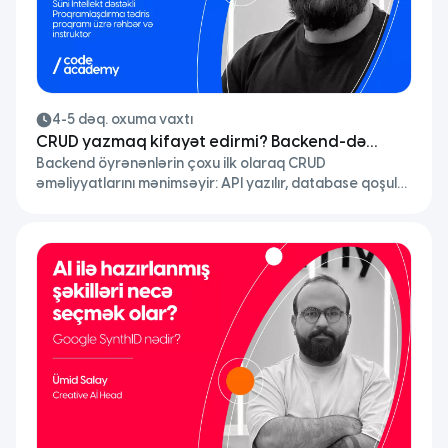
4-5 dəq. oxuma vaxtı
CRUD yazmaq kifayət edirmi? Backend-də
Backend öyrənənlərin çoxu ilk olaraq CRUD
həqiqi arxitektura necə qurulur?
əməliyyatlarını mənimsəyir: API yazılır, database qoşulur
və sistem işləyir. Bəs bu kifayət edirmi? Qısa cavab:
Xeyr.