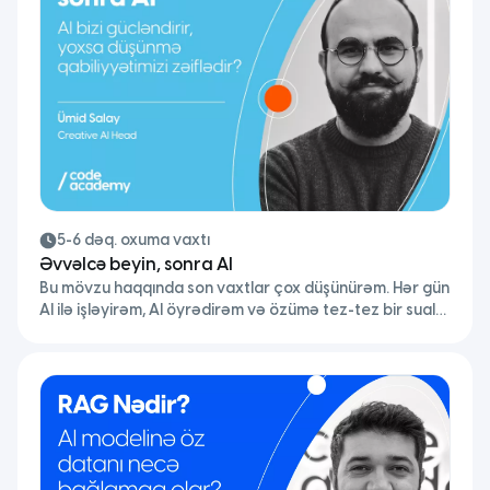
5-6 dəq. oxuma vaxtı
Əvvəlcə beyin, sonra AI
Bu mövzu haqqında son vaxtlar çox düşünürəm. Hər gün
AI ilə işləyirəm, AI öyrədirəm və özümə tez-tez bir sual
verirəm: bu alətlər bizi güclü edir, yoxsa düşünmə
əzələmizi yavaş-yavaş zəiflədir? Əslində bu hekayə AI
ilə başlamayıb. Google-a yaddaşı verdik, GPS-ə
istiqaməti. Beyin praqmatikdir nəyi saxlamağa dəyməz
hesab edirsə, saxlamır. AI bu dinamikanın davamıdır.
Fərq odur […]