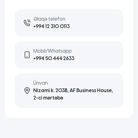
Əlaqə telefon
+994 12 310 0113
Mobil/Whatsapp
+994 50 444 2633
Ünvan
Nizami k. 203B, AF Business House,
2-ci mərtəbə