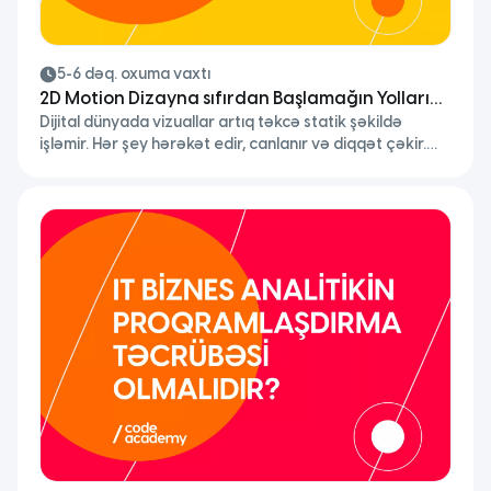
5-6 dəq. oxuma vaxtı
2D Motion Dizayna sıfırdan Başlamağın Yolları
Dijital dünyada vizuallar artıq təkcə statik şəkildə
Nələrdir?
işləmir. Hər şey hərəkət edir, canlanır və diqqət çəkir.
Brendlər mesajlarını daha qısa və yaddaqalan formada
çatdırmaq üçün animasiyaya üstünlük verir. Məhz buna
görə də 2D motion dizayn son illərin ən sürətlə inkişaf
edən yaradıcılıq sahələrindən birinə çevrilib.