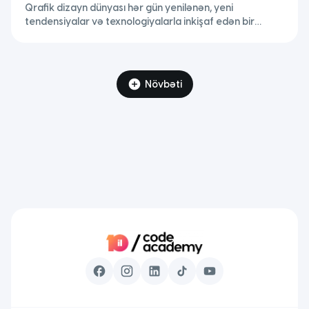
Qrafik dizayn dünyası hər gün yenilənən, yeni
tendensiyalar və texnologiyalarla inkişaf edən bir
sahədir. Amma hər nə qədər alətlər dəyişsə də,
dizaynerlərin etdiyi tipik səhvlər uzun illərdir demək olar
ki, eyni qalır. Bu səhvlər həm portfolionun keyfiyyətinə,
həm dizaynerin bazar dəyərinə, həm də müştəri
Növbəti
münasibətlərinə təsir edir. Dünyadakı dizayn
akademiyalarının, agentliklərin və peşəkar dizaynerlərin
təcrübələri […]