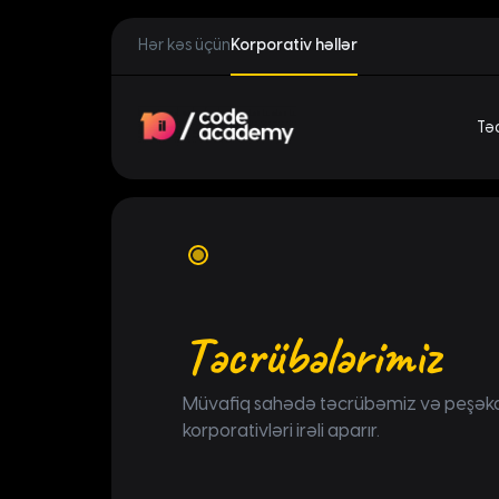
Hər kəs üçün
Korporativ həllər
Təd
Təcrübələrimiz
Müvafiq sahədə təcrübəmiz və peşəkar m
korporativləri irəli aparır.