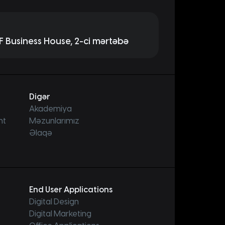
F Business House, 2-ci mərtəbə
Digər
Akademiya
nt
Məzunlarımız
Əlaqə
End User Applications
Digital Design
Digital Marketing