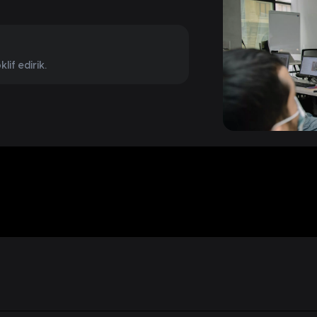
 planı hazırlayırıq.
if edirik.
iyyət göstəricisi ilə korporativ təlim