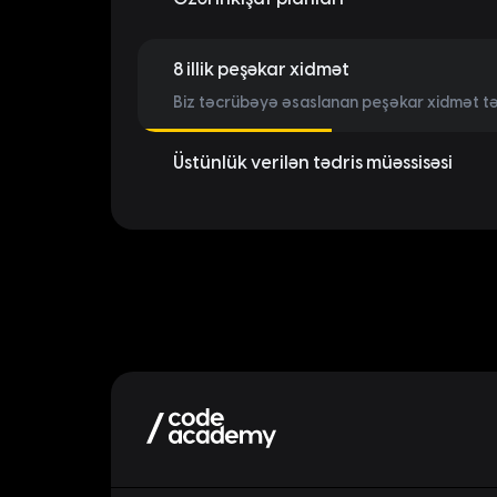
Şirkətinizin istək və tələblərinə uyğun inkişaf
8 illik peşəkar xidmət
Biz təcrübəyə əsaslanan peşəkar xidmət təkl
Üstünlük verilən tədris müəssisəsi
67 şirkətlə uğurlu partnyorluq və 98% məmnun
sektorunda akademiyamıza üstünlük verilir.