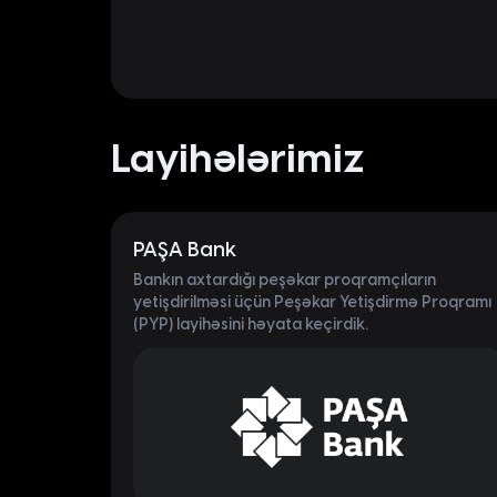
Layihələrimiz
PAŞA Bank
Bankın axtardığı peşəkar proqramçıların
yetişdirilməsi üçün Peşəkar Yetişdirmə Proqramı
(PYP) layihəsini həyata keçirdik.