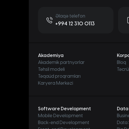
Əlaqə telefon
+994 12 310 0113
Akademiya
Korpo
Akademik partnyorlar
Bloq
Təhsil modeli
Təcrü
Təqaüd proqramları
Karyera Mərkəzi
Software Development
Data
Mobile Development
Busin
Back-end Development
Data 