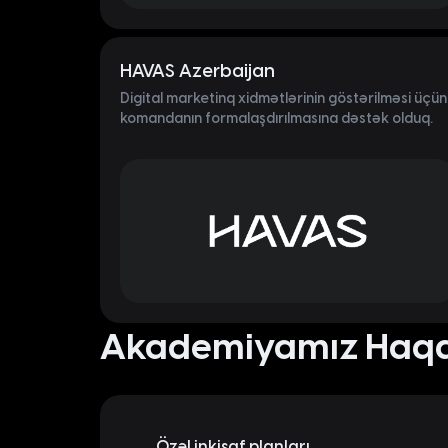
HAVAS Azerbaijan
Digital marketinq xidmətlərinin göstərilməsi üçün
komandanın formalaşdırılmasına dəstək olduq.
Akademiyamız Haq
Özəl inkişaf planları