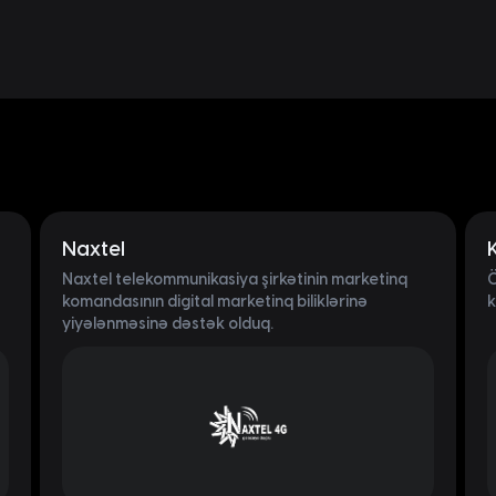
Naxtel
Naxtel telekommunikasiya şirkətinin marketinq
Ö
komandasının digital marketinq biliklərinə
k
yiyələnməsinə dəstək olduq.