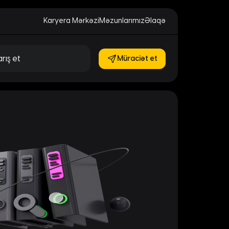
Karyera Mərkəzi
Məzunlarımız
Əlaqə
Müraciət et