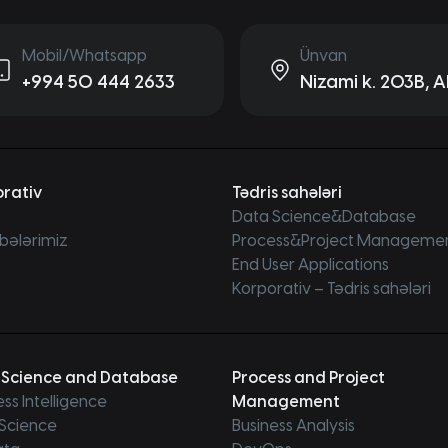
Mobil/Whatsapp
Ünvan
+994 50 444 2633
Nizami k. 203B, A
rativ
Tədris sahələri
Data Science&Database
bələrimiz
Process&Project Manageme
End User Applications
Korporativ – Tədris sahələri
 Science and Database
Process and Project
ess Intelligence
Management
Science
Business Analysis