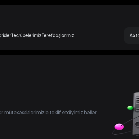
rislər
Təcrübələrimiz
Tərəfdaşlarımız
ütəxəssislərimizlə təklif etdiyimiz həllər