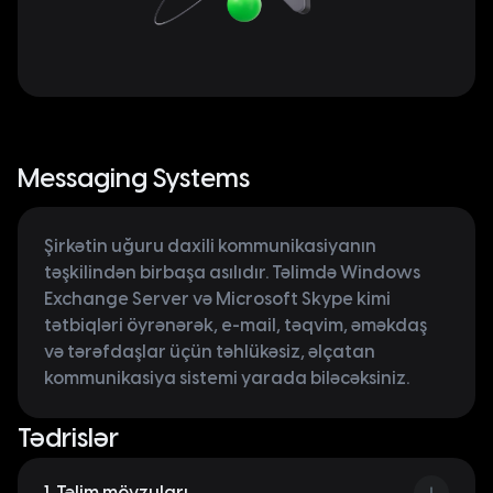
Messaging Systems
Şirkətin uğuru daxili kommunikasiyanın
təşkilindən birbaşa asılıdır. Təlimdə Windows
Exchange Server və Microsoft Skype kimi
tətbiqləri öyrənərək, e-mail, təqvim, əməkdaş
və tərəfdaşlar üçün təhlükəsiz, əlçatan
kommunikasiya sistemi yarada biləcəksiniz.
Tədrislər
1. Təlim mövzuları