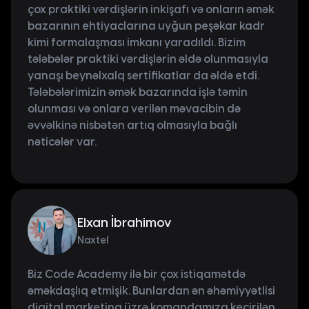
çox praktiki vərdişlərin inkişafı və onların əmək
bazarının ehtiyaclarına uyğun peşəkar kadr
kimi formalaşması imkanı yaradıldı. Bizim
tələbələr praktiki vərdişlərin əldə olunmasıyla
yanaşı beynəlxalq sertifikatlar da əldə etdi.
Tələbələrimizin əmək bazarında işlə təmin
olunması və onlara verilən məvacibin də
əvvəlkinə nisbətən artıq olmasıyla bağlı
nəticələr var.
Elxan İbrahimov
Naxtel
Biz Code Academy ilə bir çox istiqamətdə
əməkdaşlıq etmişik. Bunlardan ən əhəmiyyətlisi
digital marketinq üzrə komandamıza keçirilən