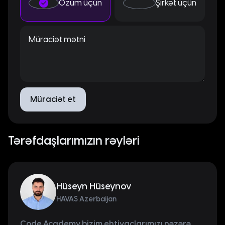
Özüm üçün
Şirkət üçün
Müraciət mətni
Müraciət et
Tərəfdaşlarımızın rəyləri
Hüseyn Hüseynov
HAVAS Azerbaijan
Code Academy bizim ehtiyaclarımızı nəzərə