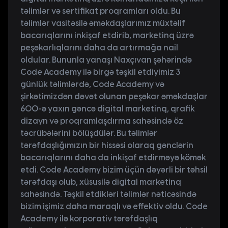
təlimlər və sertifikat proqramları oldu. Bu
təlimlər vasitəsilə əməkdaşlarımız müxtəlif
bacarıqlarını inkişaf etdirib, marketinq üzrə
peşəkarlıqlarını daha da artırmağa nail
oldular. Bununla yanaşı Naxçıvan şəhərində
Code Academy ilə birgə təşkil etdiyimiz 3
günlük təlimlərdə, Code Academy və
şirkətimizdən dəvət olunan peşəkar əməkdaşlar
600-ə yaxın gəncə digital marketinq, qrafik
dizayn və proqramlaşdırma sahəsində öz
təcrübələrini bölüşdülər. Bu təlimlər
tərəfdaşlığımızın bir hissəsi olaraq gənclərin
bacarıqlarını daha da inkişaf etdirməyə kömək
etdi. Code Academy bizim üçün dəyərli bir təhsil
tərəfdaşı olub, xüsusilə digital marketinq
sahəsində. Təşkil etdikləri təlimlər nəticəsində
bizim işimiz daha maraqlı və effektiv oldu. Code
Academy ilə korporativ tərəfdaşlıq