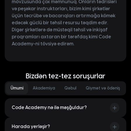
mövzusunda çox məmnunuq. Onların tədrisləri
və peşəkar instruktorları, bizim kimi şirkətlər
üçün təcrübə və bacarıqları artırmağa kömək
edəcək güclü bir təhsil resursu təqdim edir.
Digər şirkətlərə də müstəqil təhsil və inkişaf
proqramları axtaran bir tərəfdaş kimi Code
Academy-ni tövsiyə edirəm.
Bizdən tez-tez soruşurlar
Ümumi
Akademiya
Qəbul
Qiymət və ödəniş
Code Academy nə ilə məşğuldur?
2015-ci ildə fəaliyyətə başlayan Code Academy
yüksək texnologiyalar sahəsində təcrübəli
Harada yerləşir?
mütəxəssislər hazırlayan tədris müəssisəsidir. Code