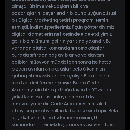
almışdı. Bizim əməkdaşların bilik və
bacarıqlarını dəyərləndirib, buna uyğun xüsusi
bir Digital Marketinq tədris proqramı təmin
etmişdi. İndi müştərilərimiz üçün göstərdiyimiz
digital xidmətlərin nəticəsində əldə etdiyimiz
gəlir bizim ümumi gəlirin yarısına yaxındır. Bu
yaranan digital komandanın əməkdaşları
burada sıfırdan başlayıblar və ya davam
ediblər, müəyyən müddətdən sonra isə hətta
bizdən ayrılan əməkdaşlar belə ölkənin ən
qabaqcıl müəssisələrində çalışır. Biz artıq bir
məktəb kimi formalaşmışıq. Bu da Code
Academy-nin bizə qatdığı dəyərdir. Yüksələn
şirkətlərin əsas üstünlüyü onları etdiyi
innovasiyalardır. Code Academy-nin təklif
etdiyi korporativ həllərdə bu öz əksini tapır. Belə
ki, şirkətlər öz kreativ komandasının, IT
komandasının əməkdaşlarını və vasitələri tam