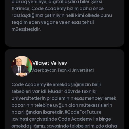
olaraq yeniləyə, digitallaşdıra bilər. Şəxsi
fikrimcə, Code Academy bizim daha öncə
rastlaşdığımız çətinliyin həlli kimi ölkədə bunu
təqdim edən yeganə və ən əsas təhsil
müəssisəsidir.
Vilayət Vəliyev
Azərbaycan Texniki Universiteti
Code Academy ilə əməkdaşlığımızın bəlli
səbəbləri var idi. Müasir dövrdə texniki
universitetlərin probleminin əsas mənbəyi əmək
bazarının tələbinə uyğun olan mütəxəssislərin
hazırlığından ibarətdir. #CodeForFuture
layihəsi çərçivəsində Code Academy ilə birgə
əməkdaşlığımız sayəsində tələbələrimizdə daha