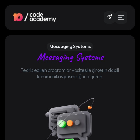
Messaging Systems
Messaging Systems
Tədris edilən proqramlar vasitəsilə şirkətin daxili
kommunikasiyasını uğurla qurun.