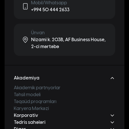
Mobil/Whatsapp
+994 50 444 2633
Ünvan
Nizami k. 203B, AF Business House,
2-ci mərtəbə
Akademiya
Akademik partnyorlar
Təhsil modeli
Təqaüd proqramları
Karyera Mərkəzi
Korporativ
Tədris sahələri