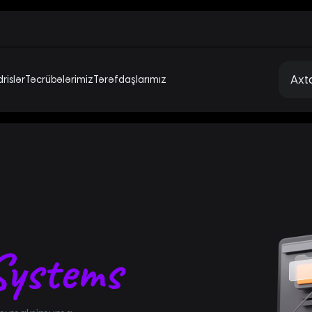
rislər
Təcrübələrimiz
Tərəfdaşlarımız
Systems