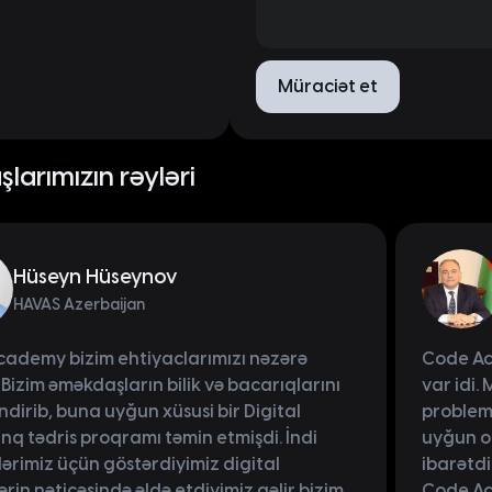
Müraciət et
larımızın rəyləri
Hüseyn Hüseynov
HAVAS Azerbaijan
ademy bizim ehtiyaclarımızı nəzərə
Code Aca
 Bizim əməkdaşların bilik və bacarıqlarını
var idi.
ndirib, buna uyğun xüsusi bir Digital
problem
nq tədris proqramı təmin etmişdi. İndi
uyğun ol
lərimiz üçün göstərdiyimiz digital
ibarətdi
rin nəticəsində əldə etdiyimiz gəlir bizim
Code Ac