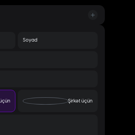
Soyad
 gün
üçün
Şirkət üçün