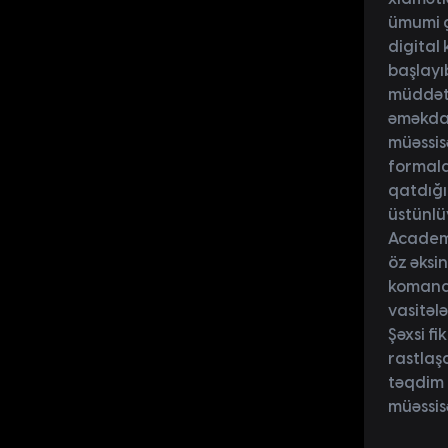
ümumi g
digital
başlayı
müddətd
əməkdaş
müəssisə
formala
qatdığı 
üstünlü
Academy
öz əksin
komanda
vasitələ
Şəxsi f
rastlaşd
təqdim 
müəssisə