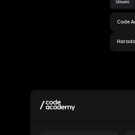
Ümumi
Code Ac
2015-ci 
müəssisə
Harada 
dəyərlənd
Code Aca
küçəsi 2