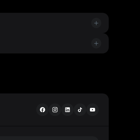
ində təcrübəli mütəxəssislər hazırlayan tədris
 qurmaq istəyənlərin potensialını
praktiki vərdişlərlə təmin etməkdir.
rının əlverişli olduğu bir məkanda, Nizami