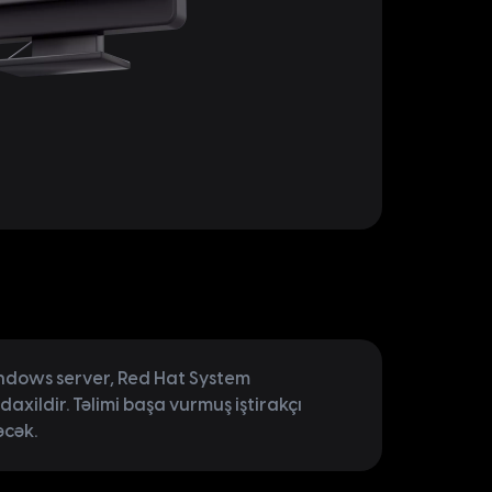
ndows server, Red Hat System
axildir. Təlimi başa vurmuş iştirakçı
əcək.