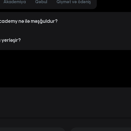
Akademiya
Qəbul
Qiymət və ödəniş
ademy nə ilə məşğuldur?
ildə fəaliyyətə başlayan Code Academy yüksək texnologiyalar sahəs
sidir. Code Academy-nin məqsədi Azərbaycanda bu sahədə karyera
yerləşir?
irmək, fərdi və peşəkar inkişafı üçün onları lazımi məlumatlarla və 
demy şəhərin mərkəzində, gediş-gəliş üçün ictimai nəqliyyat imkanla
03B, AF Business House-un 2-ci mərtəbəsində yerləşir.