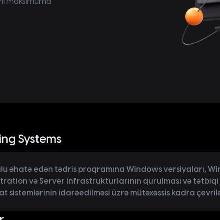
ını maksimuma
ing Systems
lu əhatə edən tədris proqramına Windows versiyaları, Wi
ration və Server infrastrukturlarının qurulması və tətbiqi d
at sistemlərinin idarəedilməsi üzrə mütəxəssis kadra çevril
r