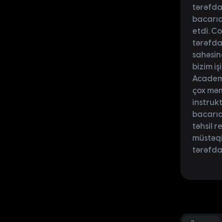
tərəfdaş
bacarıq
etdi. C
tərəfda
sahəsind
bizim i
Academy
çox məm
instrukt
bacarıq
təhsil r
müstəqi
tərəfda