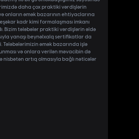
rimizdə daha çox praktiki vərdişlərin
 və onların əmək bazarının ehtiyaclarına
eşəkar kadr kimi formalaşması imkanı
ı. Bizim tələbələr praktiki vərdişlərin əldə
yla yanaşı beynəlxalq sertifikatlar da
i. Tələbələrimizin əmək bazarında işlə
unması və onlara verilən məvacibin də
ə nisbətən artıq olmasıyla bağlı nəticələr