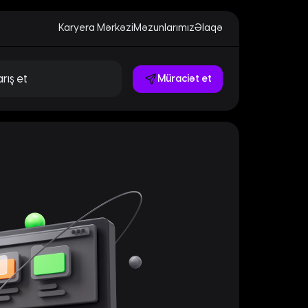
Karyera Mərkəzi
Məzunlarımız
Əlaqə
Müraciət et