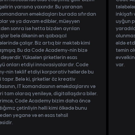
əlirin yarısına yaxındır. Bu yaranan
tələbələ
 komandanın əməkdaşları burada sıfırdan
inkişafı
blar və ya davam ediblər, müəyyən
uyğun p
ən sonra isə hətta bizdən ayrılan
yaradıld
lar belə ölkənin ən qabaqcıl
olunması
lərində çalışır. Biz artıq bir məktəb kimi
əldə etd
şmışıq. Bu da Code Academy-nin bizə
təmin ol
dəyərdir. Yüksələn şirkətlərin əsas
əvvəlkin
yü onları etdiyi innovasiyalardır. Code
var.
-nin təklif etdiyi korporativ həllərdə bu
i tapır. Belə ki, şirkətlər öz kreativ
sının, IT komandasının əməkdaşlarını və
ri tam olaraq yeniləyə, digitallaşdıra bilər.
ikrimcə, Code Academy bizim daha öncə
ığımız çətinliyin həlli kimi ölkədə bunu
edən yeganə və ən əsas təhsil
sidir.