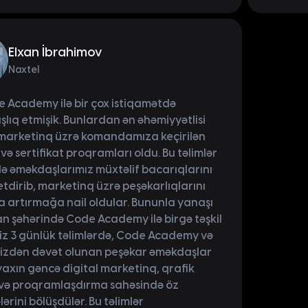
Elxan İbrahimov
Naxtel
e Academy ilə bir çox istiqamətdə
lıq etmişik. Bunlardan ən əhəmiyyətlisi
 marketinq üzrə komandamıza keçirilən
 və sertifikat proqramları oldu. Bu təlimlər
ilə əməkdaşlarımız müxtəlif bacarıqlarını
etdirib, marketinq üzrə peşəkarlıqlarını
 artırmağa nail oldular. Bununla yanaşı
n şəhərində Code Academy ilə birgə təşkil
iz 3 günlük təlimlərdə, Code Academy və
mizdən dəvət olunan peşəkar əməkdaşlar
axın gəncə digital marketinq, qrafik
və proqramlaşdırma sahəsində öz
ərini bölüşdülər. Bu təlimlər