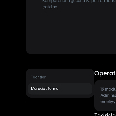
Kompüterlərin gücünü və performans
çatdırın.
Operat
Tədrislər
Müraciət formu
19 modu
Administ
əməliyy
Tədrislə