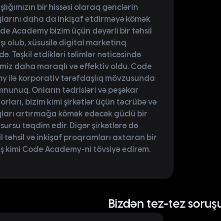
lığımızın bir hissəsi olaraq gənclərin
larını daha da inkişaf etdirməyə kömək
ode Academy bizim üçün dəyərli bir təhsil
şı olub, xüsusilə digital marketinq
ə. Təşkil etdikləri təlimlər nəticəsində
şimiz daha maraqlı və effektiv oldu. Code
 ilə korporativ tərəfdaşlıq mövzusunda
nunuq. Onların tədrisləri və peşəkar
orları, bizim kimi şirkətlər üçün təcrübə və
ları artırmağa kömək edəcək güclü bir
esursu təqdim edir. Digər şirkətlərə də
l təhsil və inkişaf proqramları axtaran bir
ş kimi Code Academy-ni tövsiyə edirəm.
Bizdən tez-tez soruş