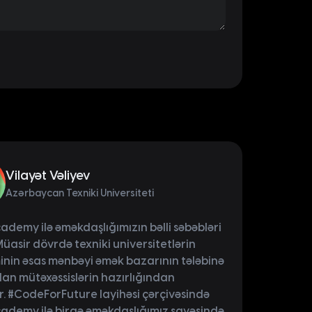
Vilayət Vəliyev
Azərbaycan Texniki Universiteti
demy ilə əməkdaşlığımızın bəlli səbəbləri
 Müasir dövrdə texniki universitetlərin
inin əsas mənbəyi əmək bazarının tələbinə
an mütəxəssislərin hazırlığından
r. #CodeForFuture layihəsi çərçivəsində
ademy ilə birgə əməkdaşlığımız sayəsində