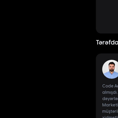
Tərəfdaş
Code Ac
almışdı.
dəyərlə
Marketi
müştəri
xidmətlə