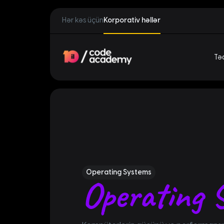
Hər kəs üçün
Korporativ həllər
Təd
Operating Systems
Operating 