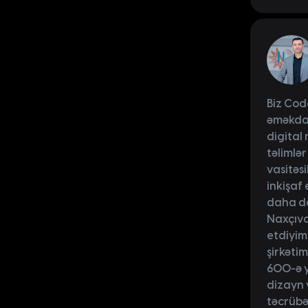
Biz Cod
əməkdaş
digital
təlimlər
vasitəs
inkişaf 
daha da
Naxçıva
etdiyim
şirkəti
600-ə y
dizayn 
təcrübəl