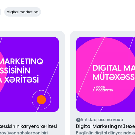
digital marketing
5-6 dəq. oxuma vaxtı
ssisinin karyera xəritəsi
Digital Marketing mütəxəs
böyüyən sahələrdən biri
Bugünün digital dünyasında ə