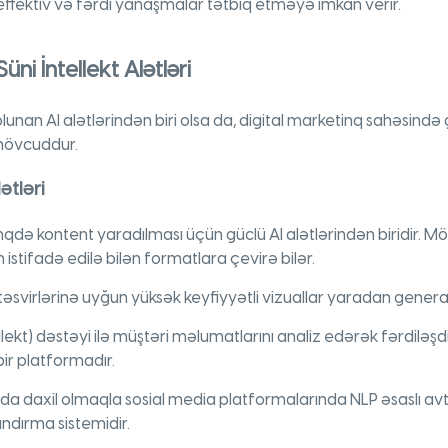
ffektiv və fərdi yanaşmalar tətbiq etməyə imkan verir.
üni İntellekt Alətləri
nan AI alətlərindən biri olsa da, digital marketinq sahəsində g
 mövcuddur.
ətləri
inqdə kontent yaradılması üçün güclü AI alətlərindən biridir
 istifadə edilə bilən formatlara çevirə bilər.
təsvirlərinə uyğun yüksək keyfiyyətli vizuallar yaradan generati
ellekt) dəstəyi ilə müştəri məlumatlarını analiz edərək fərdiləş
ir platformadır.
a daxil olmaqla sosial media platformalarında NLP əsaslı avt
dırma sistemidir.