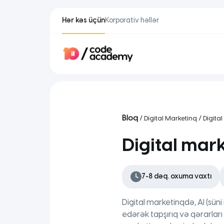
Hər kəs üçün
Korporativ həllər
Bloq
/
Digital Marketinq
/ Digital
Digital mark
7-8 dəq. oxuma vaxtı
Digital marketinqdə, AI (sü
edərək tapşırıq və qərarlar