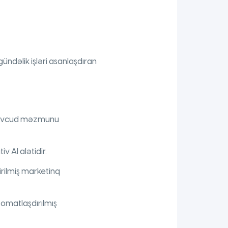
ündəlik işləri asanlaşdıran
. Mövcud məzmunu
v AI alətidir.
dirilmiş marketinq
omatlaşdırılmış