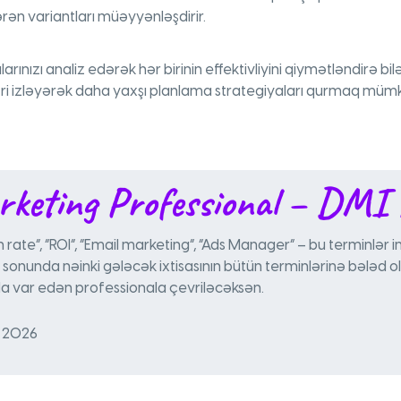
ən variantları müəyyənləşdirir.
hılarınızı analiz edərək hər birinin effektivliyini qiymətləndirə bi
ri izləyərək daha yaxşı planlama strategiyaları qurmaq müm
rketing Professional – DMI
n rate”, “ROI”, “Email marketing”, “Ads Manager” – bu terminlər 
n sonunda nəinki gələcək ixtisasının bütün terminlərinə bələd
da var edən professionala çevriləcəksən.
t 2026