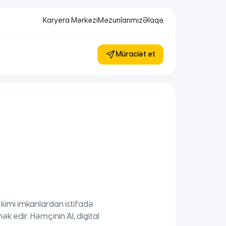
Karyera Mərkəzi
Məzunlarımız
Əlaqə
Müraciət et
 kimi imkanlardan istifadə
 edir. Həmçinin AI, digital