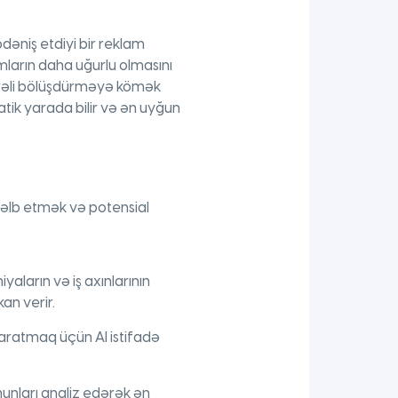
ödəniş etdiyi bir reklam
amların daha uğurlu olmasını
ərəli bölüşdürməyə kömək
atik yarada bilir və ən uyğun
 cəlb etmək və potensial
yaların və iş axınlarının
an verir.
ratmaq üçün AI istifadə
zmunları analiz edərək ən