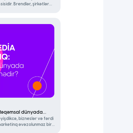
isidir. Brendlər, şirkətlər
mühitdə tanınmaq, müştəri
rmaq üçün digital
r. Lakin bu sahəni idarə
carıqlara sahib olmalıdır?
 Rəqəmsal dünyada
işdikcə, bizneslər və fərdi
marketinq əvəzolunmaz bir
reklam metodları ilə yanaşı,