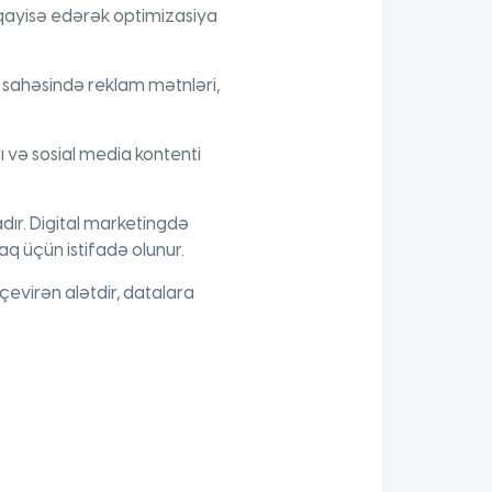
üqayisə edərək optimizasiya
g sahəsində reklam mətnləri,
rı və sosial media kontenti
dır. Digital marketingdə
aq üçün istifadə olunur.
evirən alətdir, datalara