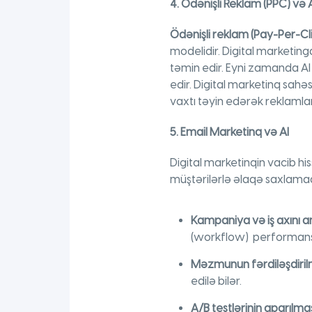
4. Ödənişli Reklam (PPC) və 
Ödənişli reklam (Pay-Per-Cl
modelidir. Digital marketingd
təmin edir. Eyni zamanda A
edir. Digital marketinq sahə
vaxtı təyin edərək reklamların 
5. Email Marketinq və AI
Digital marketinqin vacib hi
müştərilərlə əlaqə saxlamaq 
Kampaniya və iş axını an
(workflow) performansı
Məzmunun fərdiləşdiril
edilə bilər.
A/B testlərinin aparılma