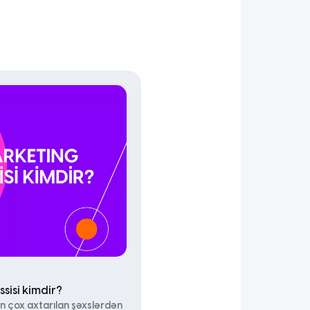
sisi kimdir?
n çox axtarılan şəxslərdən