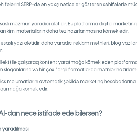
hifələrini SERP-də ən yaxşı nəticələr göstərən səhifələrlə m
 əsaslı məzmun yaradıcı alətidir. Bu platforma digital marketin
ları kimi materialların daha tez hazırlanmasına kömək edir.
t əsaslı yazı alətidir, daha yaradıcı reklam mətnləri, blog yazıla
r.
tellekt) ilə çalışaraq kontent yaratmağa kömək edən platforma
m sloqanlarına və bir çox fərqli formatlarda mətnlər hazırlam
cs məlumatlarını avtomatik şəkildə marketinq hesabatlarına ç
 qurmağa kömək edir.
AI-dan necə istifadə edə bilərsən?
n yaradılması