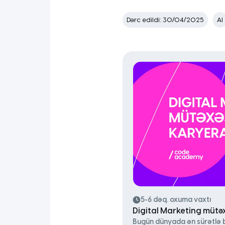
Dərc edildi: 30/04/2025
AI
5-6 dəq. oxuma vaxtı
Digital Marketing mütəxə
Bugün dünyada ən sürətlə 