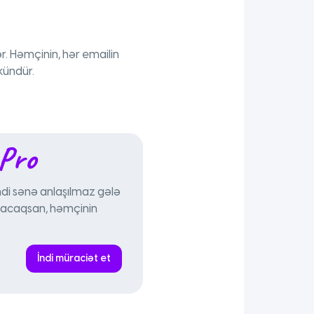
lər. Həmçinin, hər emailin
kündür.
 Pro
indi sənə anlaşılmaz gələ
 olacaqsan, həmçinin
İndi müraciət et