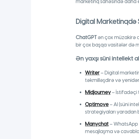
marketinq sahəsində daha e
Digital Marketinqdə S
ChatGPT
ən çox müzakirə olu
bir çox başqa vasitələr də
Ən yaxşı süni intellekt al
Writer
– Digital market
təkmilləşdirə və yenidən
Midjourney
– İstifadəçi 
Optimove
– AI (süni int
strategiyaları yaradan b
Manychat
– WhatsApp d
mesajlaşma və cavablan