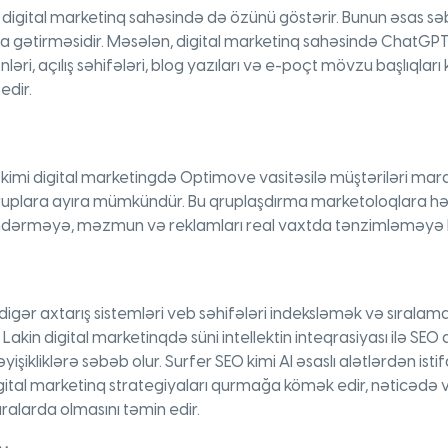
ı digital marketinq sahəsində də özünü göstərir. Bunun əsas sə
 gətirməsidir. Məsələn, digital marketinq sahəsində ChatGPT k
ri, açılış səhifələri, blog yazıları və e-poçt mövzu başlıqları
edir.
kimi digital marketingdə Optimove vasitəsilə müştəriləri mar
 qruplara ayıra mümkündür. Bu qruplaşdırma marketoloqlara 
göndərməyə, məzmun və reklamları real vaxtda tənzimləməyə
və digər axtarış sistemləri veb səhifələri indeksləmək və sıral
 Lakin digital marketinqdə süni intellektin inteqrasiyası ilə SEO
yişikliklərə səbəb olur. Surfer SEO kimi AI əsaslı alətlərdən i
ital marketinq strategiyaları qurmağa kömək edir, nəticədə v
ralarda olmasını təmin edir.