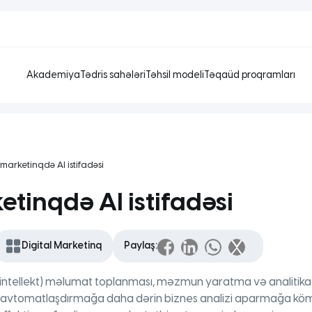
Akademiya
Tədris sahələri
Təhsil modeli
Təqaüd proqramları
 marketinqdə AI istifadəsi
etinqdə AI istifadəsi
Digital Marketinq
Paylaş:
ni intellekt) məlumat toplanması, məzmun yaratma və analitika
ı avtomatlaşdırmağa daha dərin biznes analizi aparmağa kömək