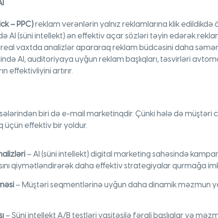
AI
ick – PPC)
reklam verənlərin yalnız reklamlarına klik edildikdə 
ə AI (süni intellekt) ən effektiv açar sözləri təyin edərək rekl
I real vaxtda analizlər apararaq reklam büdcəsini daha səm
sində AI, auditoriyaya uyğun reklam başlıqları, təsvirləri avtom
effektivliyini artırır.
ssələrindən biri də e-mail marketinqdir. Çünki hələ də müştəri
üçün effektiv bir yoldur.
alizləri
– AI (süni intellekt) digital marketing sahəsində kampani
nı qiymətləndirərək daha effektiv strategiyalar qurmağa imk
məsi
– Müştəri seqmentlərinə uyğun daha dinamik məzmun ya
sı
– Süni intellekt A/B testləri vasitəsilə fərqli başlıqlar və mə