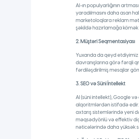
AI-ın populyarlığının artmas
yaradılmasını daha asan hala
marketoloqlara reklam mətnlə
şəkildə hazırlamağa kömək 
2. Müştəri Seqmentasiyası
Yuxarıda da qeyd etdiyimiz 
davranışlarına görə fərqli
fərdiləşdirilmiş mesajlar 
3. SEO və Süni İntellekt
AI (süni intellekt), Google 
alqoritmlərdən istifadə edir.
axtarış sistemlərində yeni də
məqsədyönlü və effektiv dig
nəticələrində daha yüksək sı