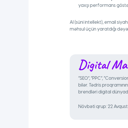
yaxşı performans göstər
AI (süni intellekt), email siya
məhsul üçün yaratdığı dəyə
Digital Ma
“SEO”, “PPC”, “Conversio
bilər. Tədris proqramını
brendləri digital dünya
Növbəti qrup: 22 Avqus