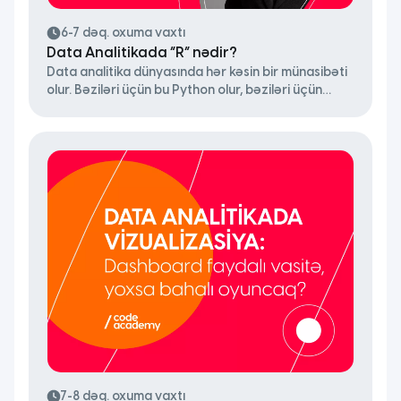
6-7 dəq. oxuma vaxtı
Data Analitikada “R” nədir?
Data analitika dünyasında hər kəsin bir münasibəti
olur. Bəziləri üçün bu Python olur, bəziləri üçün
Excel. Mənim üçün isə bu uzun müddət R idi.
Əvvəllər R mənim üçün olduqca çətin görünürdü.
Konsolda kod yazmaq, səhvlərlə savaşmaq, yeni
anlayışlarla qarşılaşmaq və hər addımda öyrənməli
olduğun onlarca mexanizm. Amma zaman keçdikcə
anladım ki, R təkcə proqramlaşdırma dili […]
7-8 dəq. oxuma vaxtı