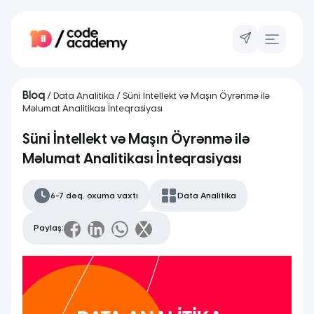
Bloq
/
Data Analitika
/ Süni İntellekt və Maşın Öyrənmə ilə
Məlumat Analitikası İnteqrasiyası
Süni İntellekt və Maşın Öyrənmə ilə
Məlumat Analitikası İnteqrasiyası
6-7 dəq. oxuma vaxtı
Data Analitika
Paylaş: