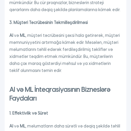
mümkündür. Bu cür proqnozlar, bizneslərin strateji
qərarlarını daha dəqiq şəkildə planlamalarına kömək edir.
3. Müştəri Təcrübəsinin Təkmilləşdirilməsi
AI
və
ML
, müştəri təcrübəsini şəxsi hala gətirərək, müştəri
məmnuniyyətini artırmağa kömək edir. Məsələn, müştəri
məlumatlarını təhlil edərək fərdiləşdirilmiş təkliflər və
xidmətlər təqdim etmək mümkündür. Bu, müştərilərin
daha çox maraq göstərdiyi məhsul və ya xidmətlərin
təklif olunmasını təmin edir.
AI və ML İnteqrasiyasının Bizneslərə
Faydaları
1. Effektivlik və Sürət
AI
və
ML
, məlumatların daha sürətli və dəqiq şəkildə təhlil