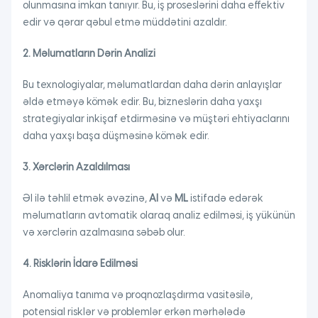
olunmasına imkan tanıyır. Bu, iş proseslərini daha effektiv
edir və qərar qəbul etmə müddətini azaldır.
2. Məlumatların Dərin Analizi
Bu texnologiyalar, məlumatlardan daha dərin anlayışlar
əldə etməyə kömək edir. Bu, bizneslərin daha yaxşı
strategiyalar inkişaf etdirməsinə və müştəri ehtiyaclarını
daha yaxşı başa düşməsinə kömək edir.
3. Xərclərin Azaldılması
Əl ilə təhlil etmək əvəzinə,
AI
və
ML
istifadə edərək
məlumatların avtomatik olaraq analiz edilməsi, iş yükünün
və xərclərin azalmasına səbəb olur.
4. Risklərin İdarə Edilməsi
Anomaliya tanıma və proqnozlaşdırma vasitəsilə,
potensial risklər və problemlər erkən mərhələdə