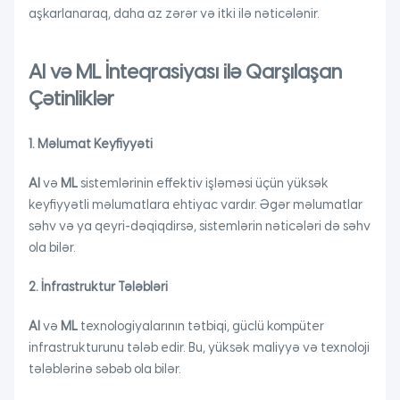
aşkarlanaraq, daha az zərər və itki ilə nəticələnir.
AI və ML İnteqrasiyası ilə Qarşılaşan
Çətinliklər
1. Məlumat Keyfiyyəti
AI
və
ML
sistemlərinin effektiv işləməsi üçün yüksək
keyfiyyətli məlumatlara ehtiyac vardır. Əgər məlumatlar
səhv və ya qeyri-dəqiqdirsə, sistemlərin nəticələri də səhv
ola bilər.
2. İnfrastruktur Tələbləri
AI
və
ML
texnologiyalarının tətbiqi, güclü kompüter
infrastrukturunu tələb edir. Bu, yüksək maliyyə və texnoloji
tələblərinə səbəb ola bilər.