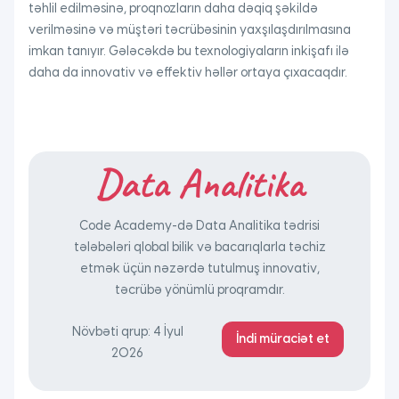
təhlil edilməsinə, proqnozların daha dəqiq şəkildə
verilməsinə və müştəri təcrübəsinin yaxşılaşdırılmasına
imkan tanıyır. Gələcəkdə bu texnologiyaların inkişafı ilə
daha da innovativ və effektiv həllər ortaya çıxacaqdır.
Data Analitika
Code Academy-də Data Analitika tədrisi
tələbələri qlobal bilik və bacarıqlarla təchiz
etmək üçün nəzərdə tutulmuş innovativ,
təcrübə yönümlü proqramdır.
Növbəti qrup: 4 İyul
İndi müraciət et
2026