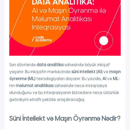
Son dövrlərdə
data analitika
sahəsində böyük inkişaf
yaşanır. Bu inkişafın mərkəzində
süni intellekt (AI)
və
maşın
öyrənmə (ML)
texnologiyaları dayanır. Bu yazıda,
AI
və
ML
-
nin
məlumat analitikası
sahəsində necə inteqrasiya
olunduğunu və bu inteqrasiyanın bizneslərə necə üstünlük
gətirdiyini ətraflı şəkildə araşdıracağıq.
Süni İntellekt və Maşın Öyrənmə Nədir?