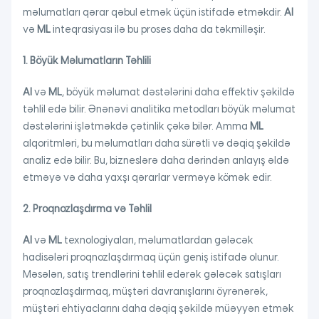
məlumatları qərar qəbul etmək üçün istifadə etməkdir.
AI
və
ML
inteqrasiyası ilə bu proses daha da təkmilləşir.
1. Böyük Məlumatların Təhlili
AI
və
ML
, böyük məlumat dəstələrini daha effektiv şəkildə
təhlil edə bilir. Ənənəvi analitika metodları böyük məlumat
dəstələrini işlətməkdə çətinlik çəkə bilər. Amma
ML
alqoritmləri, bu məlumatları daha sürətli və dəqiq şəkildə
analiz edə bilir. Bu, bizneslərə daha dərindən anlayış əldə
etməyə və daha yaxşı qərarlar verməyə kömək edir.
2. Proqnozlaşdırma və Təhlil
AI
və
ML
texnologiyaları, məlumatlardan gələcək
hadisələri proqnozlaşdırmaq üçün geniş istifadə olunur.
Məsələn, satış trendlərini təhlil edərək gələcək satışları
proqnozlaşdırmaq, müştəri davranışlarını öyrənərək,
müştəri ehtiyaclarını daha dəqiq şəkildə müəyyən etmək