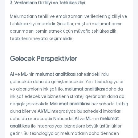
3. Verilənlərin Gizliliyi və Təhlükəsizliyi
Məlumatların təhlili və emalı zamanı verilənlərin gizliliyi və
təhlükəsizliyi önəmlidir. Şirkətlər, müştəri məlumatlarının
qorunmasını təmin etmək üçün müvafiq təhlükəsizlik
tədbirlərini həyata keçirməlidir.
Gələcək Perspektivlər
AI
və
ML
-nin
məlumat analitikası
sahəsindəki rolu
gələcəkdə daha da genişlənəcəkdir. Yeni texnologiyalar
və alqoritmlərin inkişafı ilə,
məlumat analitikası
daha da
inkişaf edəcək və bizneslərin strateji qərarlarını daha da
dəqiqləşdirəcəkdir.
Məlumat analitikası
, hər sahədə tətbiq
oluna bilər və
AI/ML
inteqrasiyası bu sahədəki imkanları
daha da artıracaqdır.Nəticədə,
AI
və
ML
-nin
məlumat
analitikası
ilə inteqrasiyası, bizneslərə böyük üstünlüklər
gətirir. Bu texnologiyalar, məlumatların daha dərindən