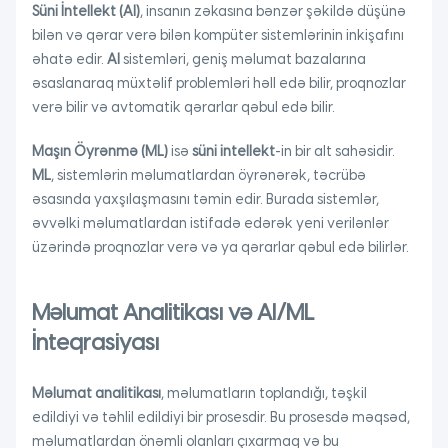
Süni İntellekt (AI)
, insanın zəkasına bənzər şəkildə düşünə
bilən və qərar verə bilən kompüter sistemlərinin inkişafını
əhatə edir.
AI
sistemləri, geniş məlumat bazalarına
əsaslanaraq müxtəlif problemləri həll edə bilir, proqnozlar
verə bilir və avtomatik qərarlar qəbul edə bilir.
Maşın Öyrənmə (ML)
isə
süni intellekt
-in bir alt sahəsidir.
ML
, sistemlərin məlumatlardan öyrənərək, təcrübə
əsasında yaxşılaşmasını təmin edir. Burada sistemlər,
əvvəlki məlumatlardan istifadə edərək yeni verilənlər
üzərində proqnozlar verə və ya qərarlar qəbul edə bilirlər.
Məlumat Analitikası və AI/ML
İnteqrasiyası
Məlumat analitikası
, məlumatların toplandığı, təşkil
edildiyi və təhlil edildiyi bir prosesdir. Bu prosesdə məqsəd,
məlumatlardan önəmli olanları çıxarmaq və bu