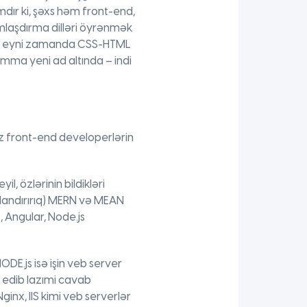
ımdır ki, şəxs həm front-end,
amlaşdırma dilləri öyrənmək
rin eyni zamanda CSS-HTML
mma yeni ad altında – indi
iz front-end developerlərin
l, özlərinin bildikləri
dlandırırıq) MERN və MEAN
 Angular, Node.js
DE.js isə işin veb server
ə edib lazımi cavab
nx, IIS kimi veb serverlər