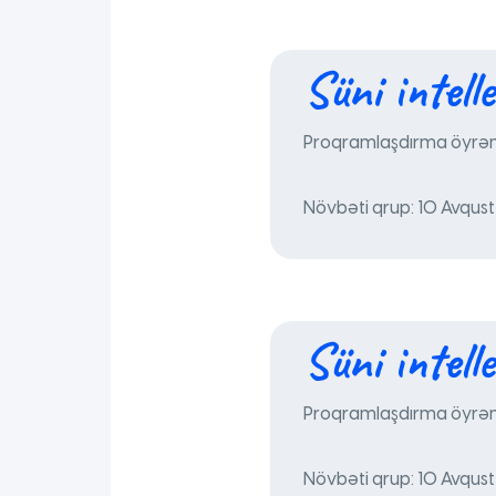
Süni intell
Proqramlaşdırma öyrənm
Növbəti qrup: 10 Avqus
Süni intell
Proqramlaşdırma öyrənm
Növbəti qrup: 10 Avqus