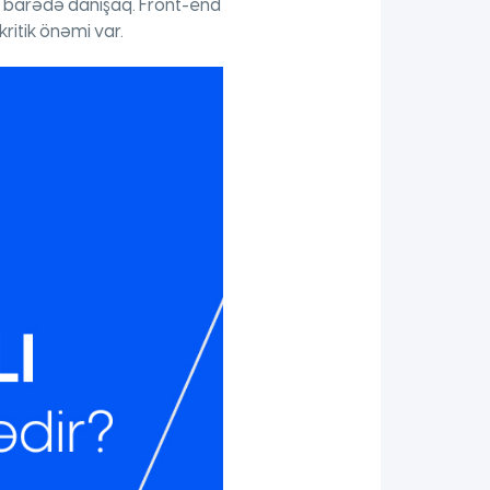
 barədə danışaq. Front-end
ritik önəmi var.