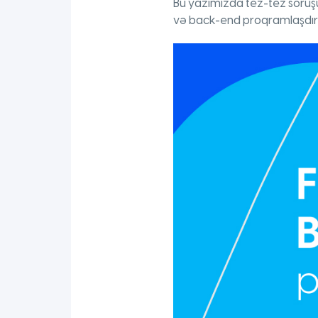
Bu yazımızda tez-tez soruş
və back-end proqramlaşdırma 