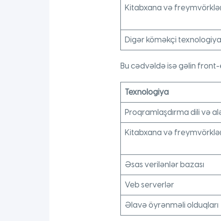
Kitabxana və freymvörklə
Digər köməkçi texnologiya
Bu cədvəldə isə gəlin front
Texnologiya
Proqramlaşdırma dili və al
Kitabxana və freymvörklə
Əsas verilənlər bazası
Veb serverlər
Əlavə öyrənməli olduqları