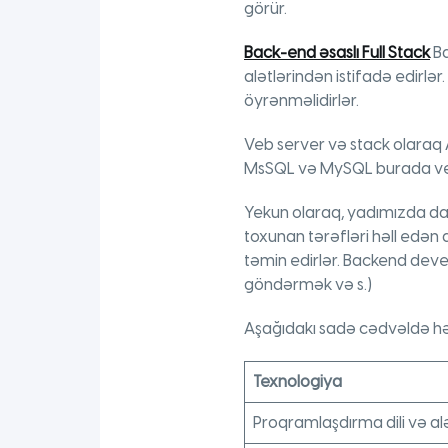
görür.
Back-end əsaslı Full Stack
Ba
alətlərindən istifadə edirlə
öyrənməlidirlər.
Veb server və stack olaraq 
MsSQL və MySQL burada veril
Yekun olaraq, yadımızda da
toxunan tərəfləri həll edən
təmin edirlər. Backend develop
göndərmək və s.)
Aşağıdakı sadə cədvəldə h
Texnologiya
Proqramlaşdırma dili və al