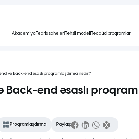
Akademiya
Tədris sahələri
Təhsil modeli
Təqaüd proqramları
-end və Back-end əsaslı proqramlaşdırma nədir?
ə Back-end əsaslı proqra
Proqramlaşdırma
Paylaş: