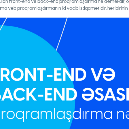
ulan front-end və back-end proqramlaşdırma nə deməkdir, o
veb proqramlaşdırmanın iki vacib istiqamətidir, hər birinin k