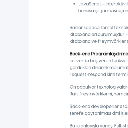
JavaScript – İnteraktivl
hansısa işi görməsi üçü
Bunlar sadəcə təməl texnolo
kitabxanaları qurulmuşdur. Ha
kitabxana və freymvörklər sa
Back-end Proqramlaşdırm
serverdə baş verən funksion
gördükləri dinamik məlumatla
request-respond kimi termin
Ən populyar texnologiyalara 
Rails freymvörklərini, həmçi
Back-end developerlər əsasə
tərəfə qaytarılması kimi işlər
Bu iki anlayışla yanaşı Full