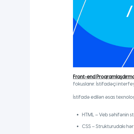
Front-end Proqramlaşdırm
fokuslanır. İstifadəçi interf
İstifadə edilən əsas texnolog
HTML – Veb səhifənin s
CSS – Strukturudakı hər 