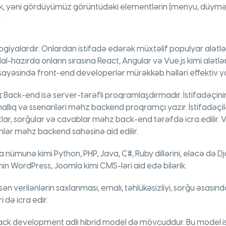
ik, yəni gördüyümüz görüntüdəki elementlərin (menyu, düymə, ş
n
giyalardır. Onlardan istifadə edərək müxtəlif populyar alətl
l-hazırda onların sırasına React, Angular və Vue.js kimi alətləri
yəsində front-end developerlər mürəkkəb həlləri effektiv yollar
a
:
Back-end isə server-tərəfli proqramlaşdırmadır. İstifadəçin
allıq və ssenariləri məhz backend proqramçı yazır. İstifadəçi
r, sorğular və cavablar məhz back-end tərəfdə icra edilir. Ver
lər məhz backend sahəsinə aid edilir.
nümunə kimi Python, PHP, Java, C#, Ruby dillərini, eləcə də Dja
nin WordPress, Joomla kimi CMS-ləri aid edə bilərik.
n verilənlərin saxlanması, emalı, təhlükəsizliyi, sorğu əsası
i də icra edir.
-stack development adlı hibrid model də mövcuddur. Bu model isə