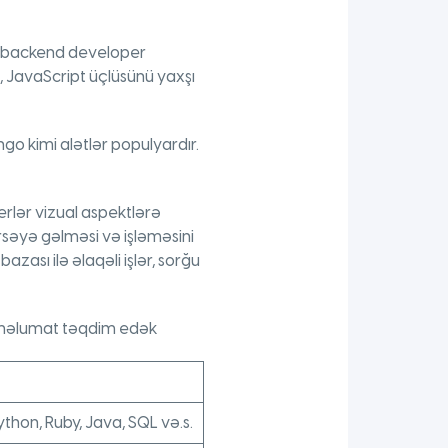
iz backend developer
S, JavaScript üçlüsünü yaxşı
go kimi alətlər populyardır.
lər vizual aspektlərə
rsəyə gəlməsi və işləməsini
azası ilə əlaqəli işlər, sorğu
 məlumat təqdim edək
ython, Ruby, Java, SQL və.s.