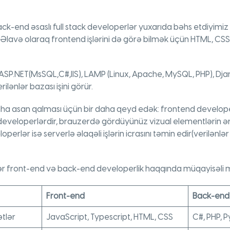
ck-end əsaslı full stack developerlər yuxarıda bəhs etdiyim
r. Əlavə olaraq frontend işlərini də görə bilmək üçün HTML, CS
ASP.NET(MsSQL,C#,IIS), LAMP (Linux, Apache, MySQL, PHP), Djan
ənlər bazası işini görür.
ha asan qalması üçün bir daha qeyd edək: frontend developer
 developerlərdir, brauzerdə gördüyünüz vizual elementlərin ə
erlər isə serverlə əlaqəli işlərin icrasını təmin edir(verilənlər b
ər front-end və back-end developerlik haqqında müqayisəli
Front-end
Back-end
ətlər
JavaScript, Typescript, HTML, CSS
C#, PHP, P