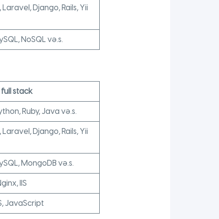
 Laravel, Django, Rails, Yii
SQL, NoSQL və.s.
full stack
ython, Ruby, Java və.s.
 Laravel, Django, Rails, Yii
ySQL, MongoDB və.s.
inx, IIS
, JavaScript