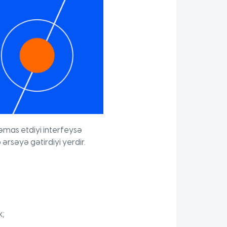
mas etdiyi interfeysə
 ərsəyə gətirdiyi yerdir.
k;