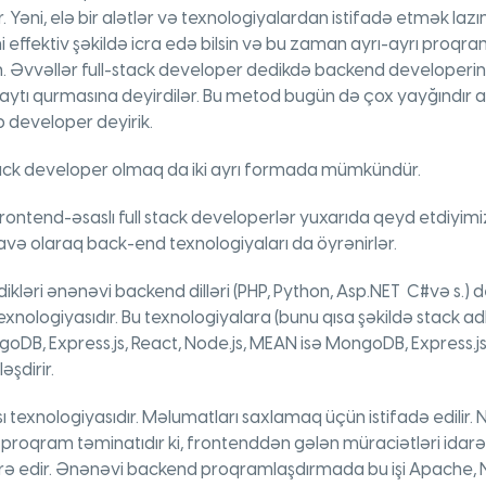
ir. Yəni, elə bir alətlər və texnologiyalardan istifadə etmək laz
 effektiv şəkildə icra edə bilsin və bu zaman ayrı-ayrı proqr
in. Əvvəllər full-stack developer dedikdə backend develope
saytı qurmasına deyirdilər. Bu metod bugün də çox yayğındır a
b developer deyirik.
tack developer olmaq da iki ayrı formada mümkündür.
rontend-əsaslı full stack developerlər yuxarıda qeyd etdiyim
lavə olaraq back-end texnologiyaları da öyrənirlər.
kləri ənənəvi backend dilləri (PHP, Python, Asp.NET C#və s.) deyi
exnologiyasıdır. Bu texnologiyalara (bunu qısa şəkildə stack a
oDB, Express.js, React, Node.js, MEAN isə MongoDB, Express.js,
əşdirir.
texnologiyasıdır. Məlumatları saxlamaq üçün istifadə edilir. NO
 bir proqram təminatıdır ki, frontenddən gələn müraciətləri idar
ə edir. Ənənəvi backend proqramlaşdırmada bu işi Apache, Ngi