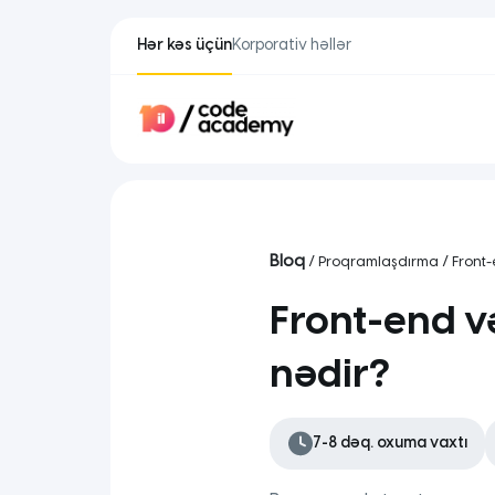
Hər kəs üçün
Korporativ həllər
Bloq
/
Proqramlaşdırma
/ Front
Front-end v
nədir?
7-8 dəq. oxuma vaxtı