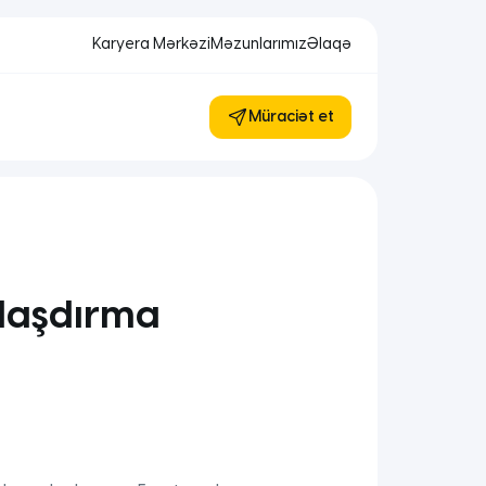
Karyera Mərkəzi
Məzunlarımız
Əlaqə
Müraciət et
mlaşdırma