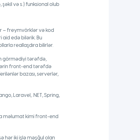
əkil və s.) funksional olub
ər – freymvörklər və kod
 aid edə bilərik. Bu
la reallaşdıra bilirlər.
in görmədiyi tərəfdə,
lərin front-end tərəfdə
ilənlər bazası, serverlər,
ngo, Laravel, .NET, Spring,
nda məlumat kimi front-end
 hər iki işlə məşğul olan