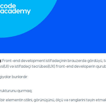
a
:
Front-end development istifadəçinin brauzerdə gördüyü, tə
eysi(UI) və istifadəçi təcrübəsi(UX) front-end developerin qurub
iyalar bunlardır:
trukturunu qurmaq;
bir elementin stilini, görünüşünü, ölçü və rənglərini təyin etmə