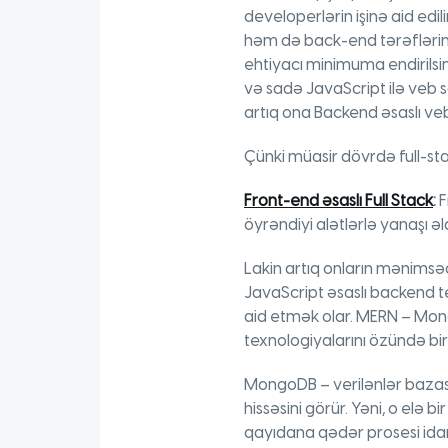
developerlərin işinə aid edil
həm də back-end tərəflərini
ehtiyacı minimuma endirils
və sadə JavaScript ilə veb 
artıq ona Backend əsaslı ve
Çünki müasir dövrdə full-s
Front-end əsaslı Full Stack
:
F
öyrəndiyi alətlərlə yanaşı ə
Lakin artıq onların mənimsədi
JavaScript əsaslı backend t
aid etmək olar. MERN – Mong
texnologiyalarını özündə birl
MongoDB – verilənlər bazası 
hissəsini görür. Yəni, o elə
qayıdana qədər prosesi idar