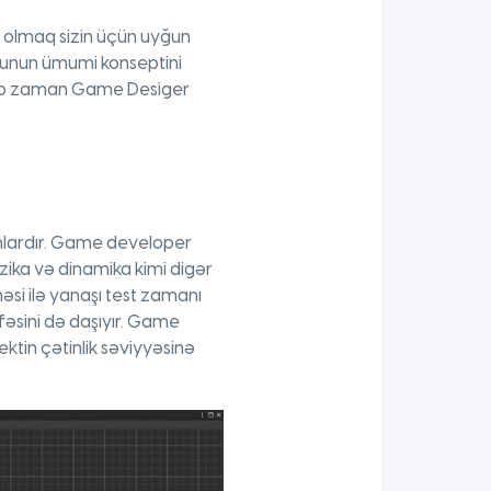
t olmaq sizin üçün uyğun
oyunun ümumi konseptini
ə, o zaman Game Desiger
nlardır. Game developer
zika və dinamika kimi digər
si ilə yanaşı test zamanı
əsini də daşıyır. Game
ktin çətinlik səviyyəsinə