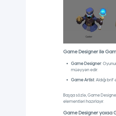
Game Designer ilə Game
Game Designer
: Oyunun
müəyyən edir.
Game Artist
: Aldığı bri
Başqa sözlə, Game Designer o
elementləri hazırlayır.
Game Designer yoxsa Ga