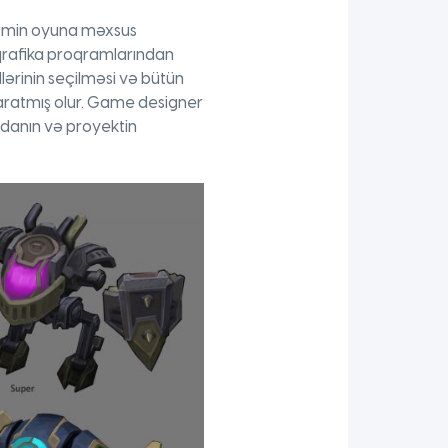
 həmin oyuna məxsus
if qrafika proqramlarından
llərinin seçilməsi və bütün
yaratmış olur. Game designer
andanın və proyektin