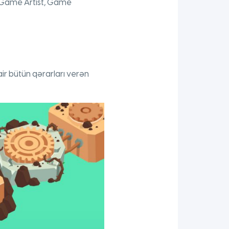
 Game Artist, Game
r bütün qərarları verən