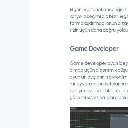
Əgər incəsənət bacarığınız 
karyera seçimi ola bilər. Ə
formalaşdırmaq, onun diza
sizin üçün daha doğru yoldu
Game Developer
Game developer oyun ideyal
olmaq üçün alqoritmik düşün
oyun anlayışlarının öyrənil
müəyyən edilən xətalarını 
desginer və artist ilə sıx 
görə müxtəlif qruplara bölün