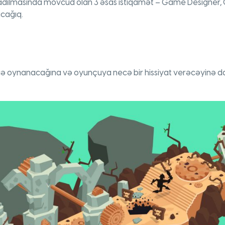
adılmasında mövcud olan 3 əsas istiqamət – Game Designer,
cağıq.
oynanacağına və oyunçuya necə bir hissiyat verəcəyinə dai