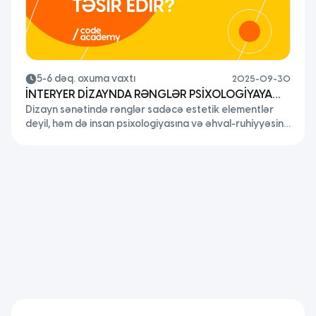
5-6 dəq. oxuma vaxtı
2025-09-30
İNTERYER DİZAYNDA RƏNGLƏR PSİXOLOGİYAYA
Dizayn sənətində rənglər sadəcə estetik elementlər
NECƏ TƏSİR EDİR?
deyil, həm də insan psixologiyasına və əhval-ruhiyyəsinə
güclü təsir göstərən vasitələrdir. Peşəkar bir interyer
dizayner üçün rənglərin psixologiyasını bilmək əsas
bacarıqlardan biridir. Hər bir rəngin öz enerjisi,
simvolikası və şüuraltına təsiri var. Bu bloqda interyer
dizaynda rənglərin rolunu və onların insanlara necə
təsir etdiyindən danışacağıq. Məkanın Dilini Danışan
Rənglər […]