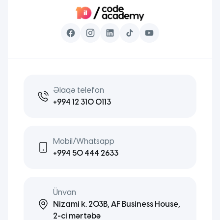
Əlaqə telefon
+994 12 310 0113
Mobil/Whatsapp
+994 50 444 2633
Ünvan
Nizami k. 203B, AF Business House,
2-ci mərtəbə