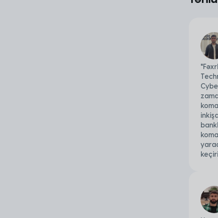
"Fəxr
Techn
Cybe
zaman
koman
inkiş
bankl
koman
yarad
keçir