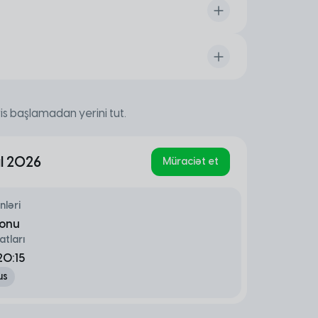
oxuyucuları və editorlar, imtiyazlar, şəbəkə
ng” və sistem proseslərinin avtomatlaşdırılması
 simsiz və simli şəbəkə, veb və mobil platformalara
s edilir.
er Threat Intelligence, Log təhlili, Email
is başlamadan yerini tut.
ul 2026
Müraciət et
nləri
sonu
atları
20:15
us