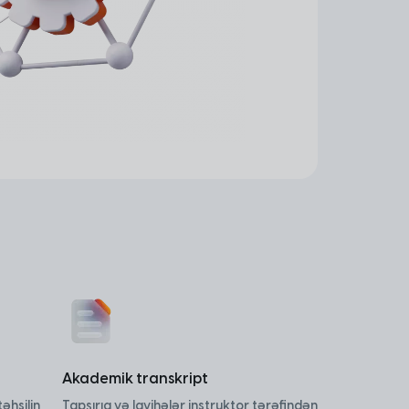
Akademik transkript
əhsilin
Tapşırıq və layihələr instruktor tərəfindən