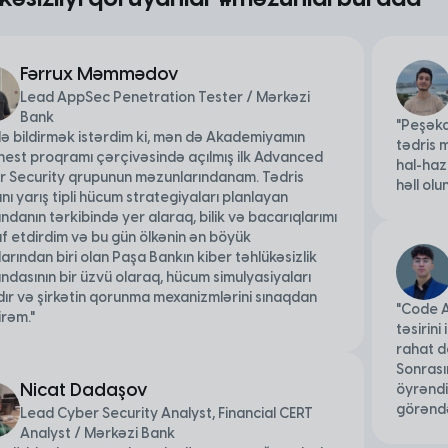
Fərrux Məmmədov
Lead AppSec Penetration Tester / Mərkəzi
Bank
"Peşəkar
lə bildirmək istərdim ki, mən də Akademiyamın
tədris 
est proqramı çərçivəsində açılmış ilk Advanced
hal-haz
r Security qrupunun məzunlarındanam. Tədris
həll ol
ı yarış tipli hücum strategiyaları planlayan
danın tərkibində yer alaraq, bilik və bacarıqlarımı
af etdirdim və bu gün ölkənin ən böyük
arından biri olan Paşa Bankın kiber təhlükəsizlik
dasının bir üzvü olaraq, hücum simulyasiyaları
ır və şirkətin qorunma mexanizmlərini sınaqdan
"Code A
irəm."
təsirini
rahat d
Sonrası
Nicat Dadaşov
öyrəndi
görəndə
Lead Cyber Security Analyst, Financial CERT
Analyst / Mərkəzi Bank