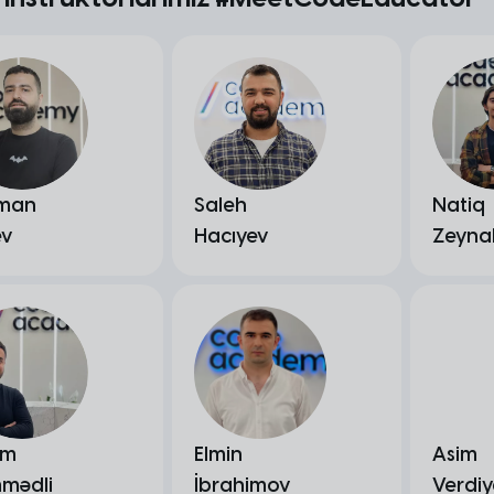
iman
Saleh
Natiq
ev
Hacıyev
Zeyna
ım
Elmin
Asim
mədli
İbrahimov
Verdiy