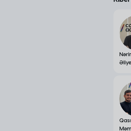
Nər
Əliy
Qas
Məm