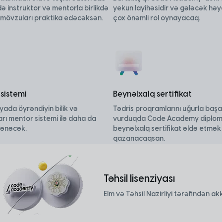
ə instruktor və mentorla birlikdə
yekun layihəsidir və gələcək hə
n mövzuları praktika edəcəksən.
çox önəmli rol oynayacaq.
sistemi
Beynəlxalq sertifikat
ada öyrəndiyin bilik və
Tədris proqramlarını uğurla başa
arı mentor sistemi ilə daha da
vurduqda Code Academy diplom
ənəcək.
beynəlxalq sertifikat əldə etmək
qazanacaqsan.
Təhsil lisenziyası
Elm və Təhsil Nazirliyi tərəfindən ak