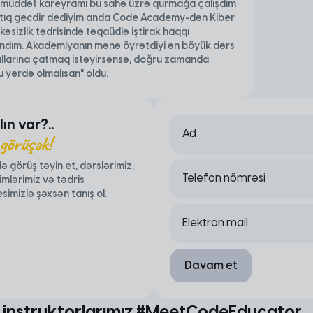
 müddət kareyramı bu sahə üzrə qurmağa çalışdım
rtıq gecdir dediyim anda Code Academy-dən Kiber
kəsizlik tədrisində təqaüdlə iştirak haqqı
ndım. Akademiyanın mənə öyrətdiyi ən böyük dərs
llarına çatmaq istəyirsənsə, doğru zamanda
 yerdə olmalısan" oldu.
ın var?..
Ad
 görüşək!
lə görüş təyin et, dərslərimiz,
Telefon nömrəsi
imlərimiz və tədris
simizlə şəxsən tanış ol.
Elektron mail
Davam et
 instruktorlarımız #MeetCodeEducator