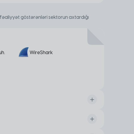
fəaliyyət göstərənləri sektorun axtardığı
h.
WireShark
kəsizliyinin əsasları tədris edilir.
ı, server rolları və funskiyaları, backup-