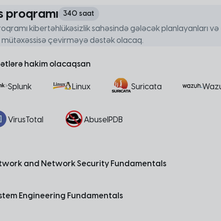
s proqramı
340 saat
roqramı kibertəhlükəsizlik sahəsində gələcək planlayanları və 
 mütəxəssisə çevirməyə dəstək olacaq.
lətlərə hakim olacaqsan
Splunk
Linux
Suricata
Wazu
VirusTotal
AbuseIPDB
etwork and Network Security Fundamentals
da şəbəkə modelləri və protokolları, şəbəkə arxitekturasının və təhlü
ystem Engineering Fundamentals
dulda Windows və Linux Server əməliyyat sistemlərinin quraşdırılmas