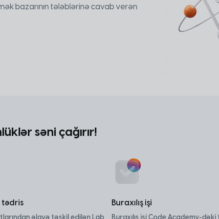
mək bazarının tələblərinə cavab verən
lüklər səni çağırır!
 tədris
Buraxılış işi
larından əlavə təşkil edilən Lab
Buraxılış işi Code Academy-dəki t