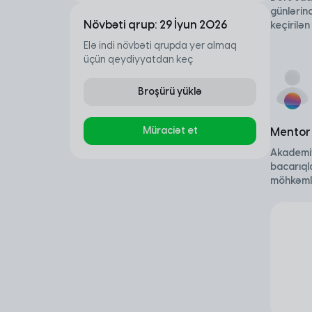
günlərind
Növbəti qrup: 29 İyun 2026
keçirilə
Elə indi növbəti qrupda yer almaq
üçün qeydiyyatdan keç
Broşürü yüklə
Müraciət et
Mentor 
Akademiy
bacarıql
möhkəml