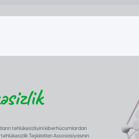
Akademiya
Tədris sahələri
Təhsil modeli
Təqaüd proqramları
sizlik
tların təhlükəsizliyini kiberhücumlardan
hlükəsizlik Təşkilatları Assosiasiyasının