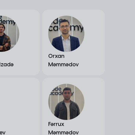
Orxan
lzadə
Məmmədov
Fərrux
ev
Məmmədov