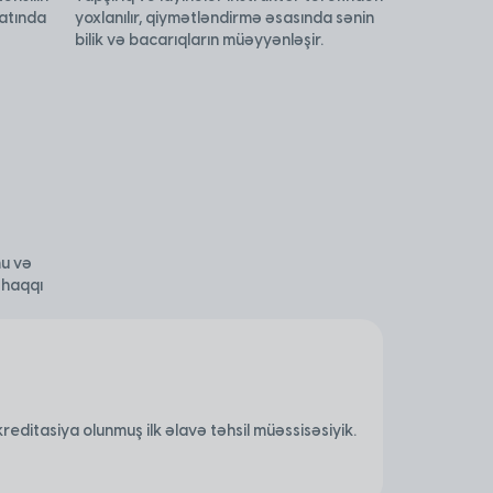
yatında
yoxlanılır, qiymətləndirmə əsasında sənin
bilik və bacarıqların müəyyənləşir.
u və
 haqqı
kreditasiya olunmuş ilk əlavə təhsil müəssisəsiyik.