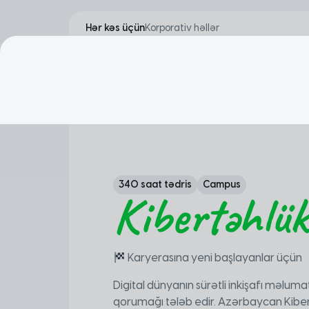
Hər kəs üçün
Korporativ həllər
340 saat tədris
Campus
Kibertəhlükə
Karyerasına yeni başlayanlar üçün
Digital dünyanın sürətli inkişafı məluma
qorumağı tələb edir. Azərbaycan Kibertə