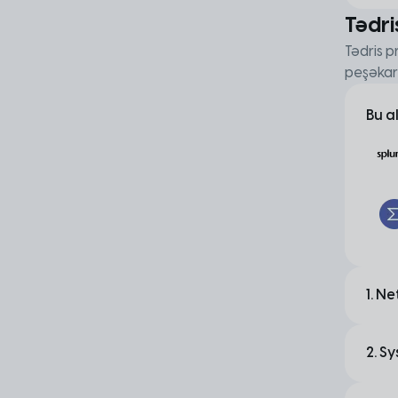
Tədri
Tədris p
peşəkar
Bu a
1. N
Modul
2. S
Bu mo