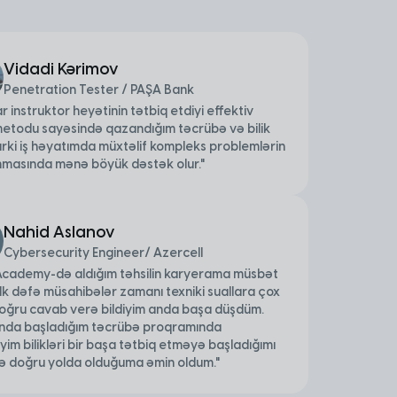
Vidadi Kərimov
Penetration Tester / PAŞA Bank
 instruktor heyətinin tətbiq etdiyi effektiv
metodu sayəsində qazandığım təcrübə və bilik
ırki iş həyatımda müxtəlif kompleks problemlərin
unmasında mənə böyük dəstək olur."
Nahid Aslanov
Cybersecurity Engineer/ Azercell
cademy-də aldığım təhsilin karyerama müsbət
 ilk dəfə müsahibələr zamanı texniki suallara çox
oğru cavab verə bildiyim anda başa düşdüm.
nda başladığım təcrübə proqramında
yim bilikləri bir başa tətbiq etməyə başladığımı
 doğru yolda olduğuma əmin oldum."