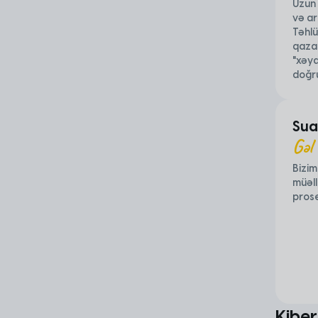
Uzun
və a
Təhlü
qaza
"xəya
doğru
Sual
Gəl
Bizim
müəll
prose
Kiber