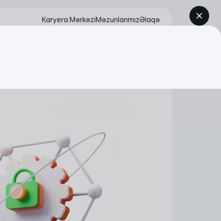
Karyera Mərkəzi
Məzunlarımız
Əlaqə
Müraciət et