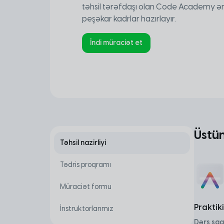
təhsil tərəfdaşı olan Code Academy ə
peşəkar kadrlar hazırlayır.
İndi müraciət et
Üstün
Təhsil nazirliyi
Tədris proqramı
Müraciət formu
Praktiki
İnstruktorlarımız
Dərs saat