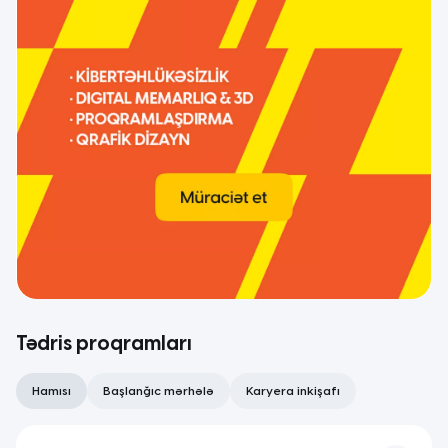
Tədris proqramları
Hamısı
Başlanğıc mərhələ
Karyera inkişafı