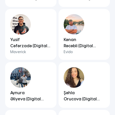
Marketinq)
Marketinq)
Yusif
Kənan
Cəfərzadə (Digital
Rəcəbli (Digital
Marketinq)
Marketinq)
Maverick
Evido
Aynura
Şəhla
Əliyeva (Digital
Orucova (Digital
Marketinq)
Marketinq)