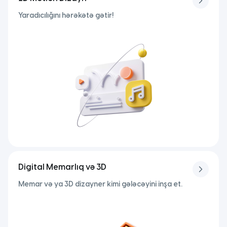
Yaradıcılığını hərəkətə gətir!
Digital Memarlıq və 3D
Memar və ya 3D dizayner kimi gələcəyini inşa et.