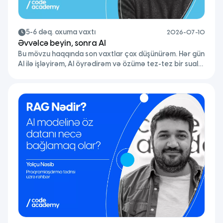
5-6 dəq. oxuma vaxtı
2026-07-10
Əvvəlcə beyin, sonra AI
Bu mövzu haqqında son vaxtlar çox düşünürəm. Hər gün
AI ilə işləyirəm, AI öyrədirəm və özümə tez-tez bir sual
verirəm: bu alətlər bizi güclü edir, yoxsa düşünmə
əzələmizi yavaş-yavaş zəiflədir? Əslində bu hekayə AI
ilə başlamayıb. Google-a yaddaşı verdik, GPS-ə
istiqaməti. Beyin praqmatikdir nəyi saxlamağa dəyməz
hesab edirsə, saxlamır. AI bu dinamikanın davamıdır.
Fərq odur […]