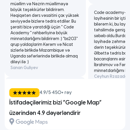
layihəsinin bir iştir
səviyyədə bizlərə tədris etdilər. Bu
bilərəm ki, bu lay
şəraiti bizə yaratdiği üçün " Code
təhsilimdə genişmi
Academy " rəhbərliyinə böyük
səbəb oldu.Burdan
minnətdarlığımı bildirirəm :) "bs203"
layihədə zəhməti o
qrup yoldaşlarim Kərəm və Nicat
dərin təşəkkürümü 
sizlərlə birlikdə Mozambique və
Əlbəttə tədris boyu
Uganda səfərlərində birlikdə olmaq
bacarıqlarını əsir
diləyi ilə :)
İbrahimov və Fəri
Sanan Guliyev
minnətdarlığımı bil
Ceyhun Rzazade
Code Academy interaktiv
platforması və praktiki məşqləri ilə
Code Academy mən
cəlbedici öyrənmə təcrübəsi təqdim
təcrübə oldu.Bur
edən ən mükəmməl kurslardan
həqiqətən yüksək
birisidir. Burada təhsil aldığım
4.9/5
•
450+ rəy
inkişaf etdirdim.İn
müddətdə, müəllimlərin, tələbələrin
inkişaf etməsi üçü
İstifadəçilərimiz bizi “Google Map”
və işçi kollektivinin münasibəti o
üçün müəllimlərim
qədər gözəl idi ki, insana daim yeni
Academy təşəkkür
üzərindən 4.9 dəyərləndirir
nəsə öyrənməyə və çalışmağa
Elsen Memmedov
maraq yaradırdı. Müəllimlərin dərsi
izah etməyinin mükəmməliyinə,