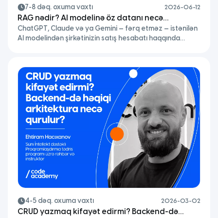
7-8 dəq. oxuma vaxtı
2026-06-12
RAG nədir? AI modelinə öz datanı necə
ChatGPT, Claude və ya Gemini — fərq etməz — istənilən
bağlamaq olar?
AI modelindən şirkətinizin satış hesabatı haqqında
soruşsanız, nə cavab alarsınız? “Üzr istəyirəm, bu
məlumata çıxışım yoxdur.” Dünyanın ən güclü AI
modelləri belə sizin sənədlərinizi, daxili qaydalarınızı,
müştəri tarixçənizi tanımır. Bəs bu problemi necə həll
etmək olar? Qısa cavab: RAG. Bu yazıda RAG-ın nə
olduğunu, necə işlədiyini […]
4-5 dəq. oxuma vaxtı
2026-03-02
CRUD yazmaq kifayət edirmi? Backend-də