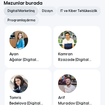
mentor dəstəyinə isə söz ola bilməz.
Məzunlar burada
Ümumiyyətlə, yeni başlayanlar və
kodlaşdırma bacarıqlarını artırmaq
Digital Marketinq
Dizayn
IT və Kiber Təhlükəsizlik
istəyənlər üçün "mükəmməl" deyə
biləcəyim bir kursdur.
Proqramlaşdırma
Rəvan Məmmədov
Ayan
Kamran
Ağalar (Digital
Rzazadə (Digital
Marketinq)
Marketinq)
Tomris
Arif
Bədəlova (Digital
Muradov (Digital