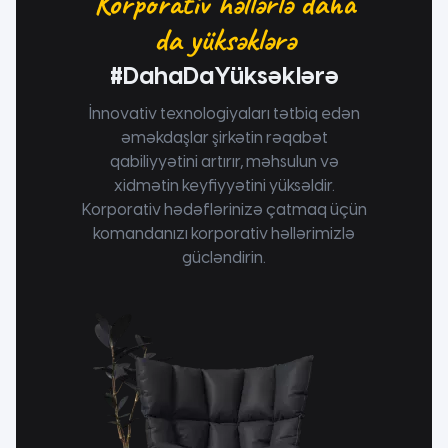
Korporativ həllərlə daha
da yüksəklərə
#DahaDaYüksəklərə
İnnovativ texnologiyaları tətbiq edən
əməkdaşlar şirkətin rəqabət
qabiliyyətini artırır, məhsulun və
xidmətin keyfiyyətini yüksəldir.
Korporativ hədəflərinizə çatmaq üçün
komandanızı korporativ həllərimizlə
gücləndirin.