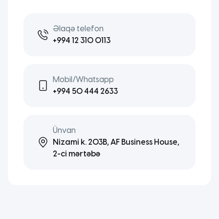
Əlaqə telefon
+994 12 310 0113
Mobil/Whatsapp
+994 50 444 2633
Ünvan
Nizami k. 203B, AF Business House,
2-ci mərtəbə