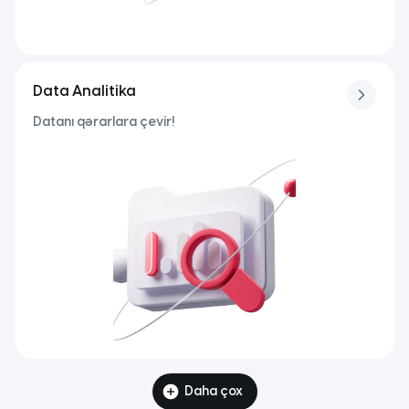
Data Analitika
Datanı qərarlara çevir!
Daha çox