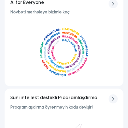
AI for Everyone
Növbəti mərhələyə bizimlə keç
Süni intellekt dəstəkli Proqramlaşdırma
Proqramlaşdırma öyrənməyin kodu dəyişir!