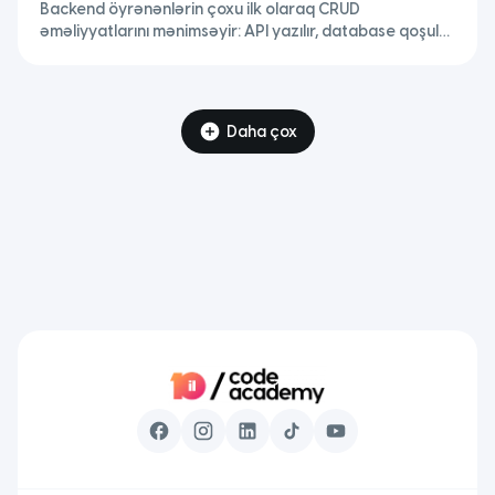
Backend öyrənənlərin çoxu ilk olaraq CRUD
həqiqi arxitektura necə qurulur?
əməliyyatlarını mənimsəyir: API yazılır, database qoşulur
və sistem işləyir. Bəs bu kifayət edirmi? Qısa cavab:
Xeyr.
Daha çox