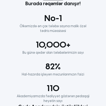
Burada rəqəmlər danışır!
No-1
Ölkəmizdə ən çox tələbə sayına malik özəl
tədris müəssisəsi
10,000+
Bu günə qədər olan tələbələrimizin sayı
82%
Hal-hazırda işləyən məzunlarımızın faizi
110
Akademiyamızda fəaliyyət göstərən pedaqoji
heyətin sayı