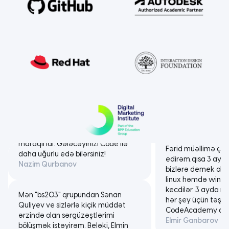
müəllim (Vilayat 
tədris müddətində
Bu gün Code Academy-dən məzun
olan mentorumuz 
oldum, çox sevincli və qürurluyam!
thanks
…
Başlanğıcda qarşıma məqsədlər
Yaman Khalilova
qoyaraq, kurs müddətində ən
savadlı və istedadlı müəllimlərin
sayəsində "Yüksək Şərəf Diplom"nu
CodeAcademy mən
qazandım. Qrafika və Web dizayn
çox bilik və bacarı
kursununun bitməsini heç
üçün bizlərə həm
istəmirdim, tədris proqramı çox
dost olan dəyərli E
maraqlı idi. Gələcəyinizi Code ilə
Fərid müəllimə çox
daha uğurlu edə bilərsiniz!
edirəm.qısa 3 ay 
Nazim Qurbanov
bizlərə demek olar
linux həmdə win
kecdilər. 3 ayda m
Mən "bs203" qrupundan Sənan
hər şey üçün təşək
Quliyev ve sizlərlə kiçik müddət
CodeAcademy ailə
ərzində olan sərgüzəştlərimi
Elmir Ganbarov
bölüşmək istəyirəm. Beləki, Elmin
müəllim və Nəzrin müəlliməyə
böyük təşəkkürlər bildirirəm.
Code academy-in 
Həqiqətən dərs vəsaitini çox yüksək