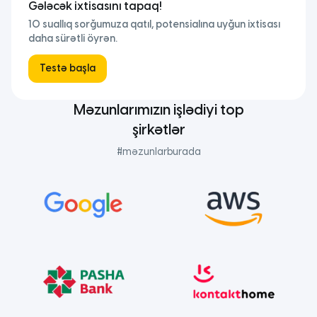
Gələcək ixtisasını tapaq!
10 suallıq sorğumuza qatıl, potensialına uyğun ixtisası
daha sürətli öyrən.
Testə başla
Məzunlarımızın işlədiyi top
şirkətlər
#məzunlarburada