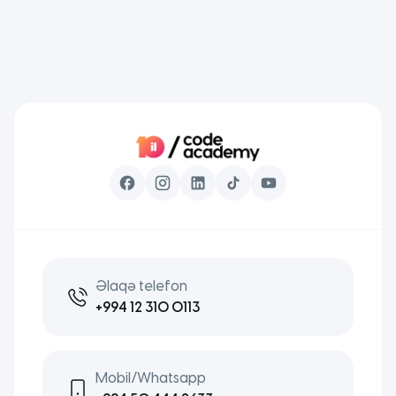
business analysis, biznes tələblərinin müəyyən olunması,
təhlil edilməsi və sənədləşdirilməsi proseslərini əhatə
edir. Bu təhlil nəticəsində təşkilatlar texnoloji resursları
daha məqsədyönlü şəkildə istifadə […]
Əlaqə telefon
+994 12 310 0113
Mobil/Whatsapp