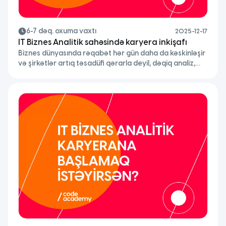
6-7 dəq. oxuma vaxtı
2025-12-17
IT Biznes Analitik sahəsində karyera inkişafı
Biznes dünyasında rəqabət hər gün daha da kəskinləşir
və şirkətlər artıq təsadüfi qərarla deyil, dəqiq analiz,
düzgün struktur və real istifadəçi ehtiyacları üzərindən
hərəkət etməyin vacibliyini bilirlər. Məhz buna görə
biznes analitika bu gün şirkətlərin ən kritik yönlərindən
birinə çevrilib. Bir çox CEO (Chief Executive Officer)
qeyd edir ki, uğurlu biznesin əsasında intuisiya yox,
analitik […]