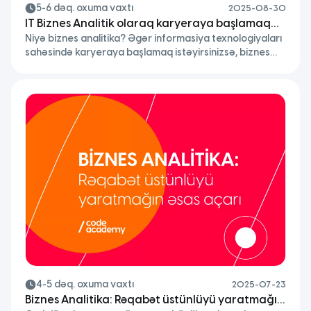
5-6 dəq. oxuma vaxtı
2025-08-30
IT Biznes Analitik olaraq karyeraya başlamaq
Niyə biznes analitika? Əgər informasiya texnologiyaları
istəyirsən?
sahəsində karyeraya başlamaq istəyirsinizsə, biznes
analitika sizin üçün əla başlanğıcdır. Biznes analitika real
biznes problemlərini başa düşüb onları dəyər yaradan
həllərə çevirir. Yəni qısaca, biznes analitika bizneslə
texnologiya arasında körpüdür. Bu sayədə komandalar
nəyi, niyə və necə yaratmalı olduqlarını aydın anlayır və
yaradılan layihələr gözləntilərə uyğun nəticə verir.
4-5 dəq. oxuma vaxtı
2025-07-23
Biznes Analitika: Rəqabət üstünlüyü yaratmağın