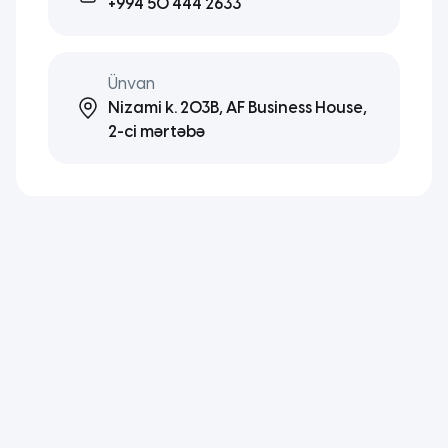
+994 50 444 2633
Ünvan
Nizami k. 203B, AF Business House,
2-ci mərtəbə