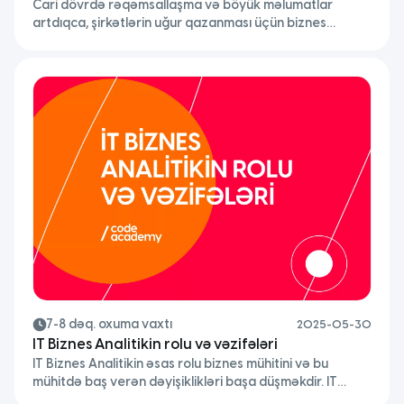
Cari dövrdə rəqəmsallaşma və böyük məlumatlar
əsas açarı
artdıqca, şirkətlərin uğur qazanması üçün biznes
analitika artıq seçim deyil, zərurətə çevrilib. Biznes
analitika nədir?
7-8 dəq. oxuma vaxtı
2025-05-30
IT Biznes Analitikin rolu və vəzifələri
IT Biznes Analitikin əsas rolu biznes mühitini və bu
mühitdə baş verən dəyişiklikləri başa düşməkdir. IT
Biznes Analitik, şirkətin maraqlı tərəfləri ilə əlaqə