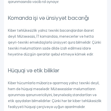
qorunmasında vacib rol oynayır.
Komanda işi və ünsiyyət bacarığı
Kiber təhlükəsizlik yalnız texniki bacarıqlardan ibarət
deyil. Mütəxəssis, İT komandası, menecerlər və hətta
qeyri-texniki əməkdaşlarla ünsiyyət qura bilməlidir. Çünki
texniki məlumatların sadə dildə izah edilməsi idarə
heyətinə düzgün qərarlar qəbul etməyə kömək edir.
Hüquqi və etik biliklər
Kiber hücumlarla mübarizə aparmaq yalnız texniki deyil,
həm də hüquqi məsələdir. Mütəxəssislər məlumatların
qorunması qanunvericiliyini, beynəlxalq standartları və
etik qaydaları bilməlidirlər. Çünki hər bir kiber təhlükəsizlik
fəaliyyəti hüquqi çərçivəyə uyğun aparılmalıdır.