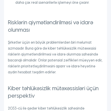
daha çox real ssenarilərlə işləməyi önə çıxarır.
Risklərin qiymətləndirilməsi və idarə
olunması
Şirkətlər üçün ən böyük problemlərdən biri məlumat
sızmasıdır. Buna görə də kiber təhlükəsizlik mütəxəssisi
risklərin qiymətləndirilməsi və idarə olunması sahəsində
bacarıqlı olmalıdır. Onlar potensial zəiflikləri müəyyən edir,
risklərin prioritetləşdirilməsini aparır və idarə heyətinə
aydın hesabat təqdim edirlər.
Kiber təhlükəsizlik mütəxəssisləri üçün
perspektiv
2033-cü ilə qədər kiber təhlükəsizlik sahəsində