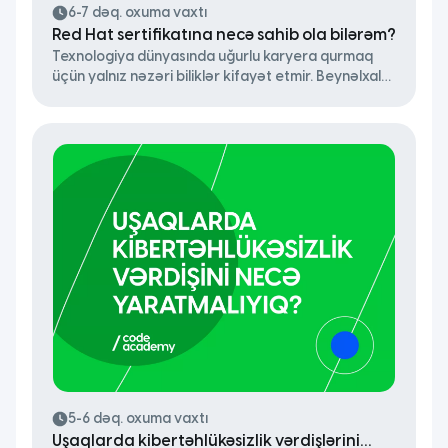
6-7 dəq. oxuma vaxtı
Red Hat sertifikatına necə sahib ola bilərəm?
Texnologiya dünyasında uğurlu karyera qurmaq
üçün yalnız nəzəri biliklər kifayət etmir. Beynəlxalq
etibara sahib sertifikatlar və qlobal miqyasda
tanınan tərəfdaşlıqlar mühüm rol oynayır. Daim
inkişaf edən IT sahəsində şirkətlər rəqabət
üstünlüyü qazanmaq üçün hər zaman ən yaxşı
təhsilli, yenilikçiliyə açıq və özünü sübut etmiş
əməkdaşlar axtarır. Bu qədər böyük kütlənin içində
fərqlənmək isə asan deyil. […]
5-6 dəq. oxuma vaxtı
Uşaqlarda kibertəhlükəsizlik vərdişlərini