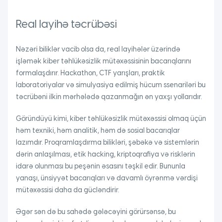
Real layihə təcrübəsi
Nəzəri biliklər vacib olsa da, real layihələr üzərində
işləmək kiber təhlükəsizlik mütəxəssisinin bacarıqlarını
formalaşdırır. Hackathon, CTF yarışları, praktik
laboratoriyalar və simulyasiya edilmiş hücum ssenariləri bu
təcrübəni ilkin mərhələdə qazanmağın ən yaxşı yollarıdır.
Göründüyü kimi, kiber təhlükəsizlik mütəxəssisi olmaq üçün
həm texniki, həm analitik, həm də sosial bacarıqlar
lazımdır. Proqramlaşdırma bilikləri, şəbəkə və sistemlərin
dərin anlaşılması, etik hacking, kriptoqrafiya və risklərin
idarə olunması bu peşənin əsasını təşkil edir. Bununla
yanaşı, ünsiyyət bacarıqları və davamlı öyrənmə vərdişi
mütəxəssisi daha da gücləndirir.
Əgər sən də bu sahədə gələcəyini görürsənsə, bu