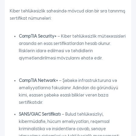
Kiber təhlükəsizlik sahəsində mövcud olan bir sıra tanınmış
sertifikat nümunələri:
CompTIA Security+
– Kiber təhlükəsizlik mütəxəssisləri
arasında ən əsas sertifikatlardan hesab olunur.
Risklərin idarə edilməsi və təhdidlərin
qiymətləndirilməsi mövzularını əhatə edir.
CompTIA Network+
– Şəbəkə infrastrukturuna və
əməliyyatlarına fokuslanır. Adından da göründüyü
kimi, əsasən şəbəkə əsaslı biliklər verən baza
sertifikatıdır.
SANS/GIAC Sertifikatı
– Bulud təhlükəsizliyi,
kibermüdafiə, hücum əməliyyatları, rəqəmsal
kriminalistika və insidentlərə cavab, sənaye