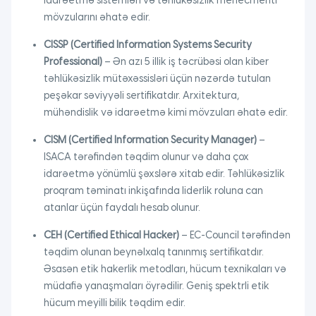
idarəetmə sistemləri və təhlükəsizlik menecmenti
mövzularını əhatə edir.
CISSP (Certified Information Systems Security
Professional)
– Ən azı 5 illik iş təcrübəsi olan kiber
təhlükəsizlik mütəxəssisləri üçün nəzərdə tutulan
peşəkar səviyyəli sertifikatdır. Arxitektura,
mühəndislik və idarəetmə kimi mövzuları əhatə edir.
CISM (Certified Information Security Manager)
–
ISACA tərəfindən təqdim olunur və daha çox
idarəetmə yönümlü şəxslərə xitab edir. Təhlükəsizlik
proqram təminatı inkişafında liderlik roluna can
atanlar üçün faydalı hesab olunur.
CEH (Certified Ethical Hacker)
– EC-Council tərəfindən
təqdim olunan beynəlxalq tanınmış sertifikatdır.
Əsasən etik hakerlik metodları, hücum texnikaları və
müdafiə yanaşmaları öyrədilir. Geniş spektrli etik
hücum meyilli bilik təqdim edir.