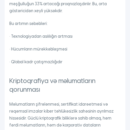
məşğulluğun 33% artacağı proqnozlaşdırılır. Bu, orta
göstəricidən xeyli yüksəkdir.
Bu artımın səbəbləri:
• Texnologiyadan asılılığın artması
• Hücumların mürəkkəbləşməsi
• Qlobal kadr çatışmazlığıdır
Kriptoqrafiya və məlumatların
qorunması
Məlumatların şifrələnməsi, sertifikat idarəetməsi və
rəqəmsal imzalar kiber təhlükəsizlik sahəsinin ayrılmaz
hissəsidir. Güclü kriptoqrafik biliklərə sahib olmaq, həm
fərdi məlumatların, həm də korporativ dataların