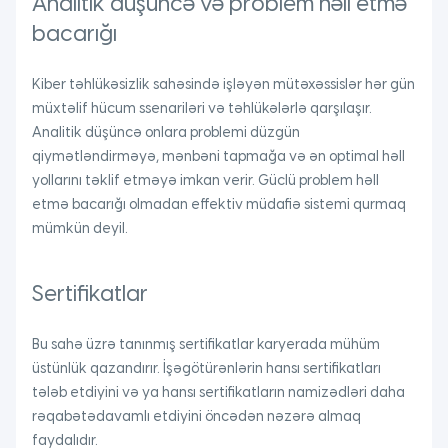
Analitik düşüncə və problem həll etmə
bacarığı
Kiber təhlükəsizlik sahəsində işləyən mütəxəssislər hər gün
müxtəlif hücum ssenariləri və təhlükələrlə qarşılaşır.
Analitik düşüncə onlara problemi düzgün
qiymətləndirməyə, mənbəni tapmağa və ən optimal həll
yollarını təklif etməyə imkan verir. Güclü problem həll
etmə bacarığı olmadan effektiv müdafiə sistemi qurmaq
mümkün deyil.
Sertifikatlar
Bu sahə üzrə tanınmış sertifikatlar karyerada mühüm
üstünlük qazandırır. İşəgötürənlərin hansı sertifikatları
tələb etdiyini və ya hansı sertifikatların namizədləri daha
rəqabətədavamlı etdiyini öncədən nəzərə almaq
faydalıdır.