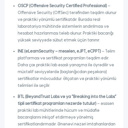
OSCP (Offensive Security Certified Professional)
–
Offensive Security (OffSec) tərəfindən təqdim olunur
və praktiki yönümlü sertifikatdır. Burada real
laboratoriya mühitində sistemlərin sındırılması və
hesabat hazırlanması tələb olunur. Praktiki bacarığı
yüksək səviyyədə sübut etmək üçün tanınır.
INE (eLearnSecurity – məsələn, eJPT, eCPPT)
– Təlim
platforması və sertifikat proqramları təqdim edir.
Daha çox praktiki lab əsaslı yanaşma ilə öyrədilir və
müxtəlif səviyyələrdə (başlanğıcdan peşəkara)
sertifikatlar mövcuddur. Əlçatan və praktiki yönümlü
təlimləri ilə seçilir.
BTL (BeyondTrust Labs və ya “Breaking into the Labs”
tipli sertifikat proqramları nəzərdə tutulur)
– əsasən
praktiki lab mühitlərində hücum və müdafiə
bacarıqlarını inkişaf etdirməyə yönəlmiş
sertifikatlandırmadır. Ənənəvi nəzəri imtahanlardan