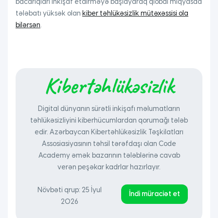
bacarıqları inkişaf etdirməyə başlayaraq qlobal miqyasda
tələbatı yüksək olan
kiber təhlükəsizlik mütəxəssisi ola
bilərsən
.
Kibertəhlükəsizlik
Digital dünyanın sürətli inkişafı məlumatların
təhlükəsizliyini kiberhücumlardan qorumağı tələb
edir. Azərbaycan Kibertəhlükəsizlik Təşkilatları
Assosiasiyasının təhsil tərəfdaşı olan Code
Academy əmək bazarının tələblərinə cavab
verən peşəkar kadrlar hazırlayır.
Növbəti qrup: 25 İyul
İndi müraciət et
2026