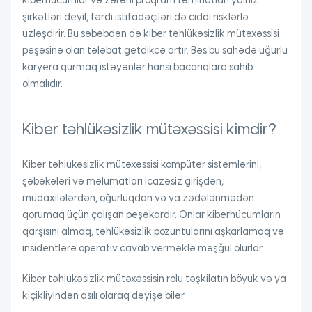
kiberhücumlar və zərərli proqram təminatları yalnız
şirkətləri deyil, fərdi istifadəçiləri də ciddi risklərlə
üzləşdirir. Bu səbəbdən də kiber təhlükəsizlik mütəxəssisi
peşəsinə olan tələbat getdikcə artır. Bəs bu sahədə uğurlu
karyera qurmaq istəyənlər hansı bacarıqlara sahib
olmalıdır.
Kiber təhlükəsizlik mütəxəssisi kimdir?
Kiber təhlükəsizlik mütəxəssisi kompüter sistemlərini,
şəbəkələri və məlumatları icazəsiz girişdən,
müdaxilələrdən, oğurluqdan və ya zədələnmədən
qorumaq üçün çalışan peşəkardır. Onlar kiberhücumların
qarşısını almaq, təhlükəsizlik pozuntularını aşkarlamaq və
insidentlərə operativ cavab verməklə məşğul olurlar.
Kiber təhlükəsizlik mütəxəssisin rolu təşkilatın böyük və ya
kiçikliyindən asılı olaraq dəyişə bilər.