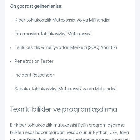
Ən çox rast gəlinənlər isə:
• Kiber təhlükəsizlik Mütəxəssisi və ya Mühəndisi
• İnformasiya Təhlükəsizliyi Mütəxəssisi
• Təhlükəsizlik Əməliyyatları Mərkəzi (SOC) Analitiki
• Penetration Tester
• Incident Responder
• Şəbəkə Təhlükəsizliyi Mütəxəssisi və ya Mühəndisi
Texniki biliklər və proqramlaşdırma
Bir kiber təhlükəsizlik mütəxəssisi üçün proqramlaşdırma
bilikləri əsas bacarıqlardan hesab olunur. Python, C++, Java