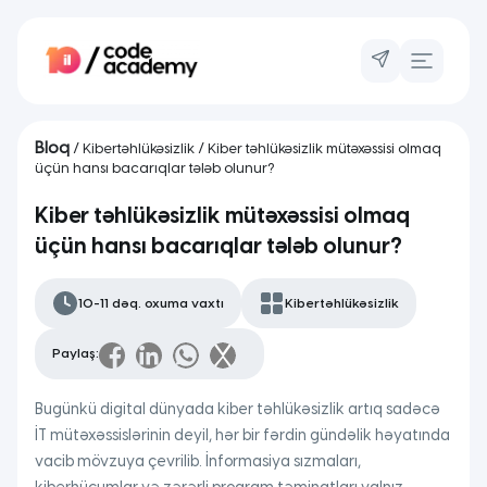
Bloq
/
Kibertəhlükəsizlik
/ Kiber təhlükəsizlik mütəxəssisi olmaq
üçün hansı bacarıqlar tələb olunur?
Kiber təhlükəsizlik mütəxəssisi olmaq
üçün hansı bacarıqlar tələb olunur?
10-11 dəq. oxuma vaxtı
Kibertəhlükəsizlik
Paylaş:
Bugünkü digital dünyada kiber təhlükəsizlik artıq sadəcə
İT mütəxəssislərinin deyil, hər bir fərdin gündəlik həyatında
vacib mövzuya çevrilib. İnformasiya sızmaları,