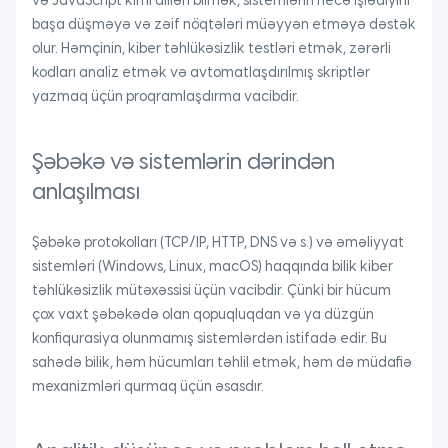
və JavaScript kimi dilləri bilmək, sistemlərin necə işlədiyini
başa düşməyə və zəif nöqtələri müəyyən etməyə dəstək
olur. Həmçinin, kiber təhlükəsizlik testləri etmək, zərərli
kodları analiz etmək və avtomatlaşdırılmış skriptlər
yazmaq üçün proqramlaşdırma vacibdir.
Şəbəkə və sistemlərin dərindən
anlaşılması
Şəbəkə protokolları (TCP/IP, HTTP, DNS və s.) və əməliyyat
sistemləri (Windows, Linux, macOS) haqqında bilik kiber
təhlükəsizlik mütəxəssisi üçün vacibdir. Çünki bir hücum
çox vaxt şəbəkədə olan qopuqluqdan və ya düzgün
konfiqurasiya olunmamış sistemlərdən istifadə edir. Bu
sahədə bilik, həm hücumları təhlil etmək, həm də müdafiə
mexanizmləri qurmaq üçün əsasdır.