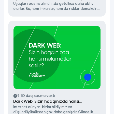
Uşaqlar rəqəmsal mühitdə getdikcə daha aktiv
necə yaratmalı?
olurlar. Bu, həm imkanlar, həm də risklər deməkdir.
Fişinq (phishing), sosial mühəndislik, onlayn şantaj
(sextortion), saxta hesablar və məlumat sızmaları
ilə illərdir qarşılaşırıq. Aşağıda qeyd edilən
məqamlar həm valideynlərə, həm də uşaqlara
kibertəhlükəsizlik vərdişlərini gündəlik həyatın bir
hissəsinə çevirməyə kömək edə bilər.
9-10 dəq. oxuma vaxtı
Dark Web: Sizin haqqınızda hansı
İnternet dünyası bizim bildiyimiz və
məlumatlar satılır?
düşündüyümüzdən çox daha genişdir. Gündəlik