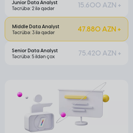
Junior Data Analyst
15.600 AZN +
Təcrübə: 2 ilə qədər
Middle Data Analyst
47.880 AZN +
Təcrübə: 3 ilə qədər
Senior Data Analyst
75.420 AZN +
Təcrübə: 5 ildən çox