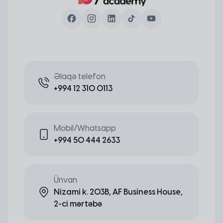
Əlaqə telefon
+994 12 310 0113
Mobil/Whatsapp
+994 50 444 2633
Ünvan
Nizami k. 203B, AF Business House,
2-ci mərtəbə