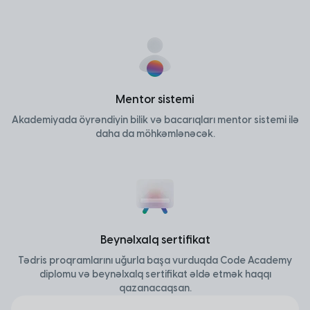
Mentor sistemi
Akademiyada öyrəndiyin bilik və bacarıqları mentor sistemi ilə
daha da möhkəmlənəcək.
Beynəlxalq sertifikat
Tədris proqramlarını uğurla başa vurduqda Code Academy
diplomu və beynəlxalq sertifikat əldə etmək haqqı
qazanacaqsan.