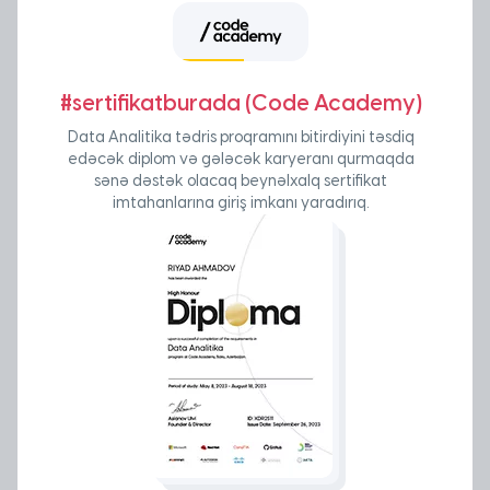
#sertifikatburada (Code Academy)
Data Analitika tədris proqramını bitirdiyini təsdiq
edəcək diplom və gələcək karyeranı qurmaqda
sənə dəstək olacaq beynəlxalq sertifikat
imtahanlarına giriş imkanı yaradırıq.