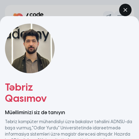
140 saat tədris
Campus
Data Analitika
Karyerasına yeni başlayanlar üçün
Code Academy-də Data Analitika tədrisi tələbələri qlobal
Təbriz
bilik və bacarıqlarla təchiz etmək üçün nəzərdə tutulmuş
innovativ, təcrübə yönümlü proqramdır.
Qasımov
İndi müraciət et
Müəlliminizi siz də tanıyın
Təbriz kompüter mühəndisliyi üzrə bakalavr təhsilini ADNSU-da
başa vurmuş,"Odlar Yurdu" Universitetində idarəetmədə
informasiya sistemləri üzrə magistr dərəcəsi almışdır. Hazırda