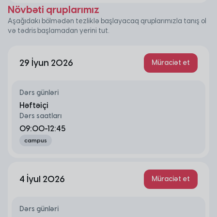
təhlili məqsədləri üçün onların səmərəli
Öncəki modulların imkanlarından istifadə etməklə
Növbəti qruplarımız
formalaşdırılması texnikalarına sahib olacaqsan.
analitik fəaliyyəti peşəkar səviyyəyə çatdıracaq, R
Aşağıdakı bölmədən tezliklə başlayacaq qruplarımızla tanış ol
proqramlaşdırma dilini, məlumat təhlili üçün tətbiq
və tədris başlamadan yerini tut.
edilən metodologiyanı, məlumat vizualizasiyasını,
proqnozlaşdırma texnikaları və təhlil nəticələrinin
interpretasiyası mövzularını öyrənəcəksən.
29 İyun 2026
Müraciət et
Dərs günləri
Həftəiçi
Dərs saatları
09:00-12:45
campus
4 İyul 2026
Müraciət et
Dərs günləri