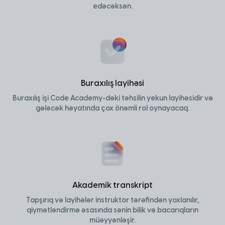
edəcəksən.
Buraxılış layihəsi
Buraxılış işi Code Academy-dəki təhsilin yekun layihəsidir və
gələcək həyatında çox önəmli rol oynayacaq.
Akademik transkript
Tapşırıq və layihələr instruktor tərəfindən yoxlanılır,
qiymətləndirmə əsasında sənin bilik və bacarıqların
müəyyənləşir.