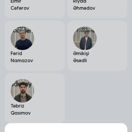
Elmir
Riyad
Cəfərov
Əhmədov
Fərid
Əmikişi
Namazov
Əsədli
Təbriz
Qasımov