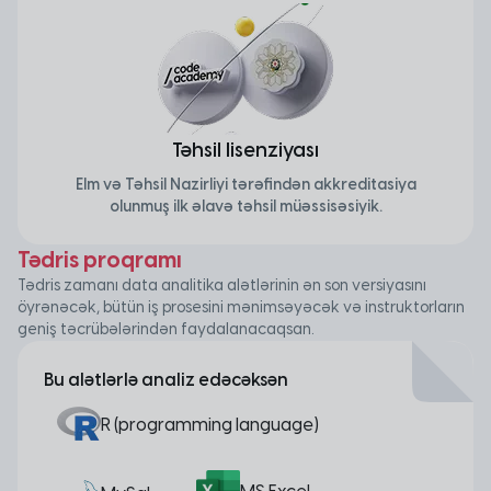
Təhsil lisenziyası
Elm və Təhsil Nazirliyi tərəfindən akkreditasiya
olunmuş ilk əlavə təhsil müəssisəsiyik.
Tədris proqramı
Tədris zamanı data analitika alətlərinin ən son versiyasını
öyrənəcək, bütün iş prosesini mənimsəyəcək və instruktorların
geniş təcrübələrindən faydalanacaqsan.
Bu alətlərlə analiz edəcəksən
R (programming language)