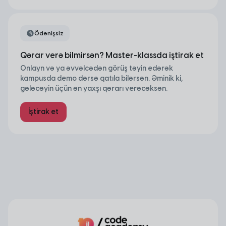
Ödənişsiz
Qərar verə bilmirsən? Master-klassda iştirak et
Onlayn və ya əvvəlcədən görüş təyin edərək
kampusda demo dərsə qatıla bilərsən. Əminik ki,
gələcəyin üçün ən yaxşı qərarı verəcəksən.
İştirak et