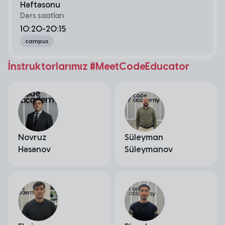
Həftəsonu
Dərs saatları
10:20-20:15
campus
İnstruktorlarımız #MeetCodeEducator
Novruz
Süleyman
Həsənov
Süleymanov