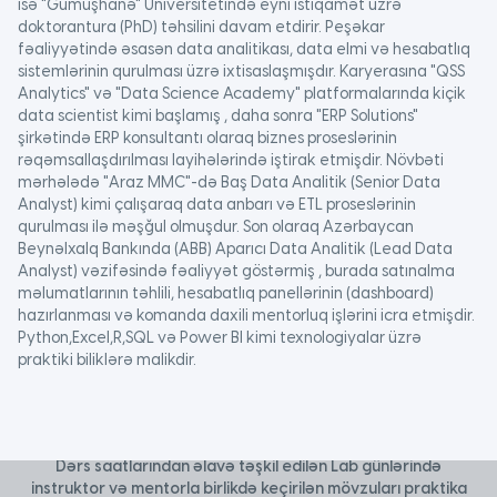
isə "Gümüşhanə" Universitetində eyni istiqamət üzrə
doktorantura (PhD) təhsilini davam etdirir. Peşəkar
fəaliyyətində əsasən data analitikası, data elmi və hesabatlıq
sistemlərinin qurulması üzrə ixtisaslaşmışdır. Karyerasına "QSS
Analytics" və "Data Science Academy" platformalarında kiçik
data scientist kimi başlamış , daha sonra "ERP Solutions"
şirkətində ERP konsultantı olaraq biznes proseslərinin
rəqəmsallaşdırılması layihələrində iştirak etmişdir. Növbəti
mərhələdə "Araz MMC"-də Baş Data Analitik (Senior Data
Analyst) kimi çalışaraq data anbarı və ETL proseslərinin
qurulması ilə məşğul olmuşdur. Son olaraq Azərbaycan
Beynəlxalq Bankında (ABB) Aparıcı Data Analitik (Lead Data
Analyst) vəzifəsində fəaliyyət göstərmiş , burada satınalma
Code Academy’nin üstünlükləri
məlumatlarının təhlili, hesabatlıq panellərinin (dashboard)
hazırlanması və komanda daxili mentorluq işlərini icra etmişdir.
Python,Excel,R,SQL və Power BI kimi texnologiyalar üzrə
praktiki biliklərə malikdir.
Praktiki tədris
Dərs saatlarından əlavə təşkil edilən Lab günlərində
instruktor və mentorla birlikdə keçirilən mövzuları praktika